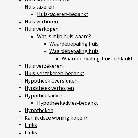
Hypotheek verhogen
Huis taxeren
Huis-taxeren-bedankt
Starterslening
Huis verhuren
Financiële check
Huis verkopen
Banken
Wat is mijn huis waard?
Duurzame hypotheek
Waardebepaling huis
Waardebepaling huis
Reviews
Waardebepaling-huis-bedankt
Huis verzekeren
Contact
Huis-verzekeren-bedankt
Hypotheek oversluiten
Leer ons kennen
Hypotheek verhogen
Over Ons
Hypotheekadvies
Ons Team
Hypotheekadvies-bedankt
Hypotheken
Vacatures
Kan ik deze woning kopen?
FAQ
Links
Blog
Links