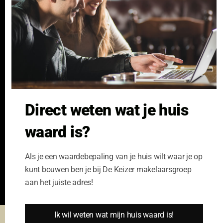
Verzekeren
Links
GeldXpert
Ibiza Real Estate BDK
NieuwWonenUtrecht
Zuijdplas | De Keizer
Bedrijfsmakelaars
Direct weten wat je huis
Kennisbank
waard is?
Als je een waardebepaling van je huis wilt waar je op
kunt bouwen ben je bij De Keizer makelaarsgroep
aan het juiste adres!
Ik wil weten wat mijn huis waard is!