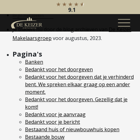
Maand:
augustus 2023
9.1
Je bladert nu door de blog archieven van
De Keizer
Makelaarsgroep
voor augustus, 2023.
Koopaanbod
Pagina's
Bestaande bouw
Banken
Internationaal
Bedankt voor het doorgeven
Nieuwbouw
Bedankt voor het doorgeven dat je verhinderd
bent. We spreken elkaar graag op een ander
Bedrijfsaanbod
moment.
Bedankt voor het doorgeven. Gezellig dat je
Huuraanbod
komt!
Bestaande bouw
Bedankt voor je aanvraag
Internationaal
Bedankt voor je bericht
Nieuwbouw
Bestaand huis of nieuwbouwhuis kopen
Bestaande bouw
Bedrijfsaanbod