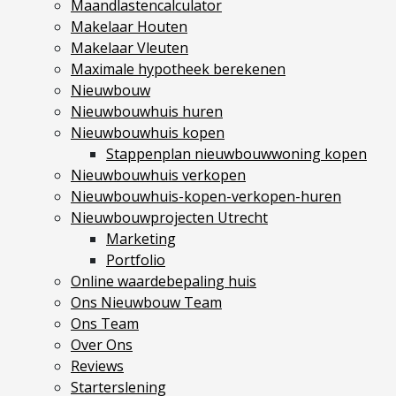
Maandlastencalculator
Vestigingen
Makelaar Houten
Vestiging Nieuwegein
Makelaar Vleuten
Maximale hypotheek berekenen
Vestiging Houten
Nieuwbouw
Vestiging Vleuten-De Meern en Leidsche Rijn
Nieuwbouwhuis huren
Vestiging Utrecht
Nieuwbouwhuis kopen
Vestiging Vianen
Stappenplan nieuwbouwwoning kopen
Nieuwbouwhuis verkopen
Vestiging Maarssen
Nieuwbouwhuis-kopen-verkopen-huren
Nieuwbouwprojecten Utrecht
Inloggen MOVE
Marketing
Portfolio
Online waardebepaling huis
Ons Nieuwbouw Team
Ons Team
Over Ons
Reviews
Starterslening