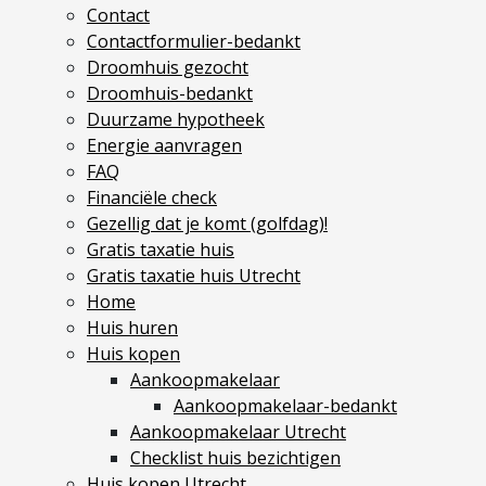
Contact
Contactformulier-bedankt
Diensten
Droomhuis gezocht
Kopen
Droomhuis-bedankt
Verkopen
Duurzame hypotheek
Huren
Energie aanvragen
FAQ
Verhuren
Financiële check
Taxeren
Gezellig dat je komt (golfdag)!
Verzekeren
Gratis taxatie huis
Gratis taxatie huis Utrecht
Nieuwbouw
Home
Projectontwikkelaars
Huis huren
Huis kopen
Particulieren
Aankoopmakelaar
Aankoopmakelaar-bedankt
Hypotheken
Aankoopmakelaar Utrecht
Hypotheekadvies
Checklist huis bezichtigen
Hypotheek oversluiten
Huis kopen Utrecht