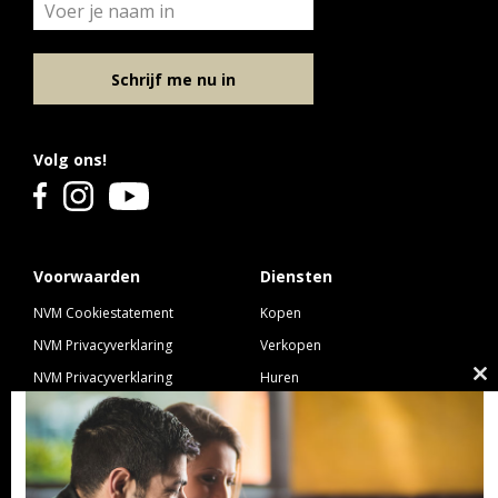
Schrijf me nu in
Volg ons!
Voorwaarden
Diensten
NVM Cookiestatement
Kopen
NVM Privacyverklaring
Verkopen
NVM Privacyverklaring
Huren
Cl
Nieuwbouw
Verhuren
th
NVM Voorwaarden Consument
Taxeren
m
NVM Voorwaarden
Hypotheek
Professionele Opdrachtgevers