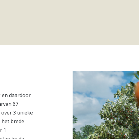
Contact
k en daardoor
arvan 67
 MOVE
 over 3 unieke
t het brede
r 1
nten én de