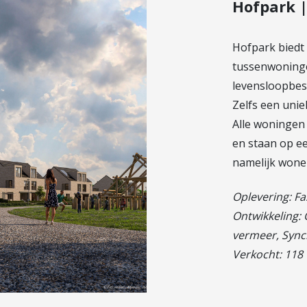
Hofpark 
Hofpark biedt 
tussenwoninge
levensloopbes
Zelfs een unie
Alle woninge
en staan op e
namelijk wone
Oplevering: Fa
Ontwikkeling:
vermeer, Sync
Verkocht: 118