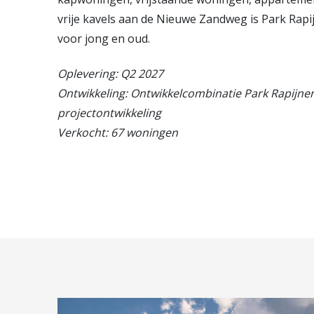
Vestiging Vleuten-De Meern en
vrije kavels aan de Nieuwe Zandweg is Park Rapi
Leidsche Rijn
voor jong en oud.
Vestiging Utrecht
Vestiging Vianen
Oplevering: Q2 2027
Ontwikkeling: Ontwikkelcombinatie Park Rapijne
Vestiging Maarssen
projectontwikkeling
Verkocht: 67 woningen