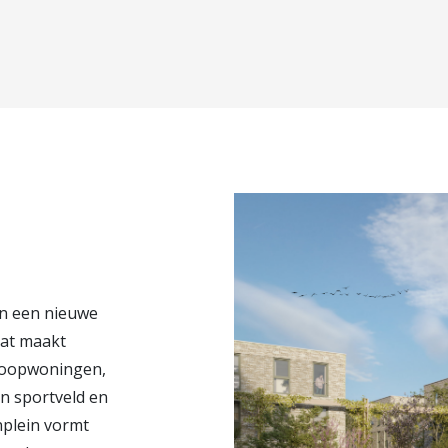
an een nieuwe
lat maakt
 koopwoningen,
n sportveld en
nplein vormt