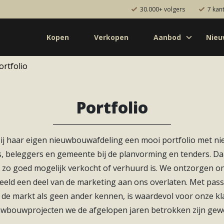
30.000+ volgers
7 kan
Kopen
Verkopen
Aanbod
Nie
Koop
rtfolio
Huur
Pro
od
Diensten
de bouw
Kopen
Portfolio
onaal
Verkopen
uw
Huren
ij haar eigen nieuwbouwafdeling een mooi portfolio met n
aanbod
Verhuren
, beleggers en gemeente bij de planvorming en tenders. Da
Taxeren
n zo goed mogelijk verkocht of verhuurd is. We ontzorgen o
Verzekeren
beeld een deel van de marketing aan ons overlaten. Met pas
 de markt als geen ander kennen, is waardevol voor onze kla
wbouwprojecten we de afgelopen jaren betrokken zijn gew