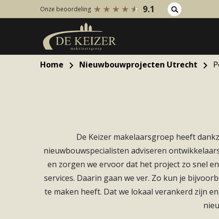
9.1
Onze beoordeling
Home
Nieuwbouwprojecten Utrecht
Po
Koopaanbod
Huuraanb
Bestaande bouw
Bestaan
Internationaal
Internati
Nieuwbouw
Nieuwbo
De Keizer makelaarsgroep heeft dankz
Bedrijfsaanbod
Bedrijfs
nieuwbouwspecialisten adviseren ontwikkelaars
en zorgen we ervoor dat het project zo snel e
services. Daarin gaan we ver. Zo kun je bijvoor
te maken heeft. Dat we lokaal verankerd zijn en
nieu