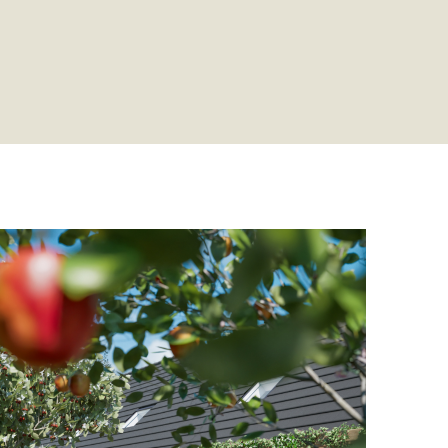
Leer ons kennen
Over Ons
Ons Team
Vacatures
FAQ
Blog