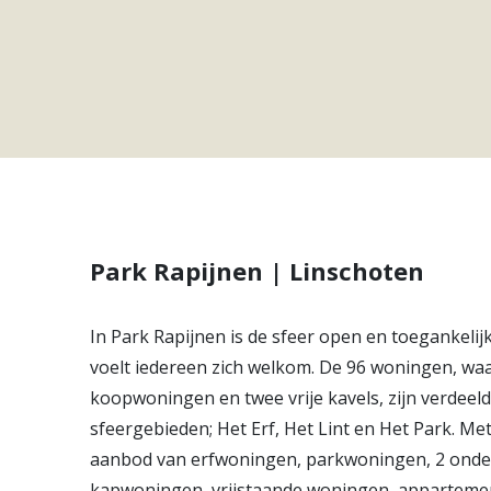
Hypotheken
Reviews
Hypotheekadvies
Hypotheek oversluiten
Hypotheek verhogen
Starterslening
Financiële check
Banken
Park Rapijnen | Linschoten
Duurzame hypotheek
In Park Rapijnen is de sfeer open en toegankelij
voelt iedereen zich welkom. De 96 woningen, wa
Vestigingen
Inloggen
koopwoningen en twee vrije kavels, zijn verdeeld
sfeergebieden; Het Erf, Het Lint en Het Park. Me
Vestiging Nieuwegein
aanbod van erfwoningen, parkwoningen, 2 onde
Vestiging Houten
kapwoningen, vrijstaande woningen, apparteme