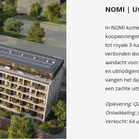
NOMI | U
In NOMI kome
koopwoningen, 
tot royale 3-
verbonden doo
aandacht voor k
en uitnodigen
vangen het da
een zachte uit
Oplevering: Q
Ontwikkeling: 
Verkocht: 64 