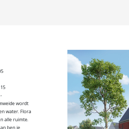
05
 15
-
mweide wordt
n water. Flora
n alle ruimte.
an ben je