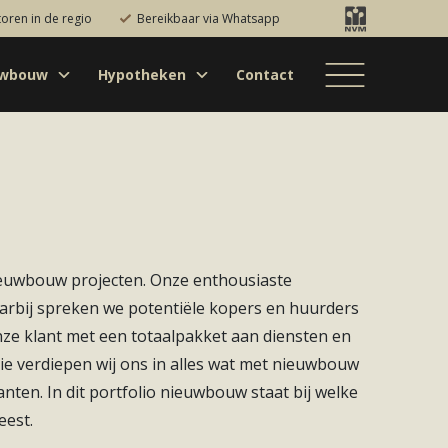
toren in de regio
Bereikbaar via Whatsapp
uwbouw
Hypotheken
Contact
Bestaande bouw
Particulieren
Hypotheekadvies
Bestaande bouw
Internationaal
jectontwikkelaars
Hypotheek
Nieuwbouw
Internationaal
Nieuwbouw
oversluiten
Bedrijfsaanbod
Nieuwbouw
Hypotheek
Projectontwikkelaars
verhogen
Bedrijfsaanbod
Particulieren
Starterslening
ieuwbouw projecten. Onze enthousiaste
Financiële check
arbij spreken we potentiële kopers en huurders
Duurzame
nze klant met een totaalpakket aan diensten en
hypotheek
sie verdiepen wij ons in alles wat met nieuwbouw
Banken
nten. In dit portfolio nieuwbouw staat bij welke
eest.