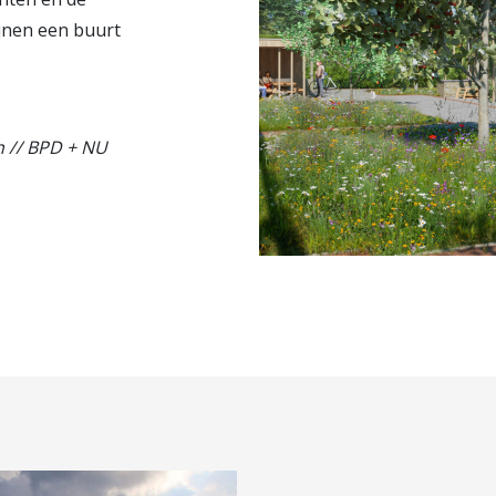
jnen een buurt
n // BPD + NU