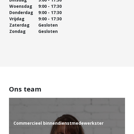
Woensdag
9:00 - 17:30
Diensten
Donderdag
9:00 - 17:30
Vrijdag
9:00 - 17:30
Kopen
Zaterdag
Gesloten
Verkopen
Zondag
Gesloten
Huren
Verhuren
Taxeren
Verzekeren
Nieuwbouw
Ons team
Projectontwikkelaars
Particulieren
Hypotheken
Hypotheekadvies
Commercieel binnendienstmedewerkster
Hypotheek oversluiten