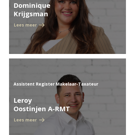
Dominique
Hypotheek verhogen
Krijgsman
Starterslening
Financiële check
Lees meer
Banken
Duurzame hypotheek
Reviews
Contact
Leer ons kennen
Assistent Register Makelaar-Taxateur
Over Ons
Leroy
Ons Team
Oostinjen A-RMT
Vacatures
FAQ
Lees meer
Blog