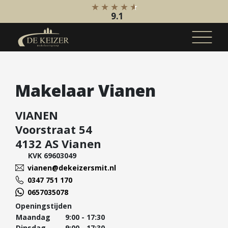
9.1
Koopaanbod
Makelaar Vianen
Bestaande bouw
Internationaal
VIANEN
Nieuwbouw
Voorstraat 54
Bedrijfsaanbod
4132 AS Vianen
KVK 69603049
Huuraanbod
vianen@dekeizersmit.nl
Bestaande bouw
0347 751 170
Internationaal
0657035078
Openingstijden
Nieuwbouw
Maandag
9:00 - 17:30
Bedrijfsaanbod
Dinsdag
9:00 - 17:30