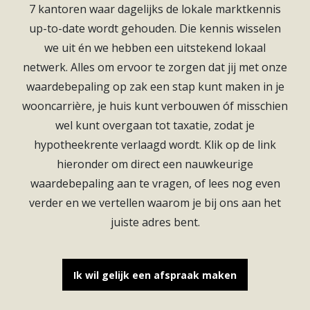
7 kantoren waar dagelijks de lokale marktkennis
Diensten
up-to-date wordt gehouden. Die kennis wisselen
Kopen
we uit én we hebben een uitstekend lokaal
netwerk. Alles om ervoor te zorgen dat jij met onze
Verkopen
waardebepaling op zak een stap kunt maken in je
Huren
wooncarrière, je huis kunt verbouwen óf misschien
Verhuren
wel kunt overgaan tot taxatie, zodat je
Taxeren
hypotheekrente verlaagd wordt. Klik op de link
Verzekeren
hieronder om direct een nauwkeurige
waardebepaling aan te vragen, of lees nog even
Nieuwbouw
verder en we vertellen waarom je bij ons aan het
Projectontwikkelaars
juiste adres bent.
Particulieren
Hypotheken
Ik wil gelijk een afspraak maken
Hypotheekadvies
Hypotheek oversluiten