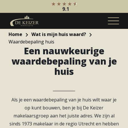
9.1
Home
Wat is mijn huis waard?
Waardebepaling huis
Koopaanbod
Een nauwkeurige
Bestaande bouw
waardebepaling van je
Internationaal
huis
Nieuwbouw
Bedrijfsaanbod
Huuraanbod
Bestaande bouw
Als je een waardebepaling van je huis wilt waar je
op kunt bouwen, ben je bij De Keizer
Internationaal
makelaarsgroep aan het juiste adres. We zijn al
Nieuwbouw
sinds 1973 makelaar in de regio Utrecht en hebben
Bedrijfsaanbod