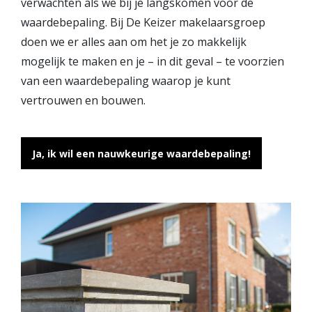
verwachten als we bij je langskomen voor de
Vestigingen
waardebepaling. Bij De Keizer makelaarsgroep
Vestiging Nieuwegein
doen we er alles aan om het je zo makkelijk
Vestiging Houten
mogelijk te maken en je – in dit geval – te voorzien
Vestiging Vleuten-De Meern en Leidsche Rijn
van een waardebepaling waarop je kunt
Vestiging Utrecht
vertrouwen en bouwen.
Vestiging Vianen
Vestiging Maarssen
Ja, ik wil een nauwkeurige waardebepaling!
Inloggen MOVE