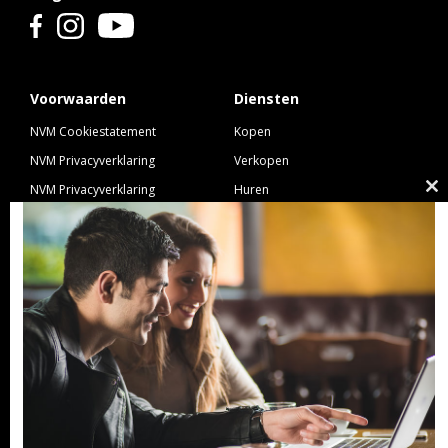
Voorwaarden
Diensten
NVM Cookiestatement
Kopen
NVM Privacyverklaring
Verkopen
NVM Privacyverklaring
Huren
Cl
Nieuwbouw
Verhuren
th
NVM Voorwaarden Consument
Taxeren
m
NVM Voorwaarden
Hypotheek
Professionele Opdrachtgevers
Verzekeren
Links
GeldXpert
Ibiza Real Estate BDK