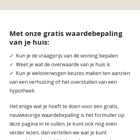
Hypotheek verhogen
Starterslening
Financiële check
Met onze gratis waardebepaling
Banken
van je huis:
Duurzame hypotheek
✓
Kun je de vraagprijs van de woning bepalen
Reviews
✓
Weet je wat de overwaarde van je huis is
Contact
✓
Kun je weloverwogen keuzes maken ten aanzien
van een verhuizing of het oversluiten van een
Leer ons kennen
hypotheek
Over Ons
Ons Team
Het enige wat je hoeft te doen voor een gratis,
Vacatures
nauwkeurige waardebepaling is het formulier op
FAQ
deze pagina in te vullen. Je kunt ook nog even
Blog
verder lezen, dan vertellen we wat je kunt