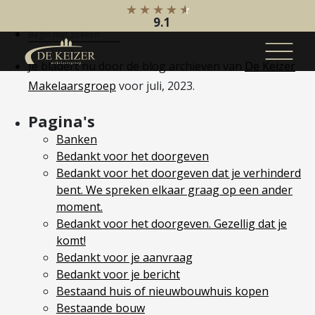
Maand:
juli 2023
9.1
Je bladert nu door de blog archieven van
De Keizer
Makelaarsgroep
voor juli, 2023.
Koopaanbod
Pagina's
Bestaande bouw
Banken
Internationaal
Bedankt voor het doorgeven
Nieuwbouw
Bedankt voor het doorgeven dat je verhinderd
bent. We spreken elkaar graag op een ander
Bedrijfsaanbod
moment.
Bedankt voor het doorgeven. Gezellig dat je
Huuraanbod
komt!
Bestaande bouw
Bedankt voor je aanvraag
Internationaal
Bedankt voor je bericht
Nieuwbouw
Bestaand huis of nieuwbouwhuis kopen
Bestaande bouw
Bedrijfsaanbod