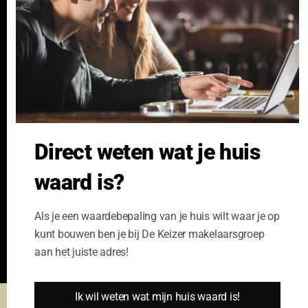
Verzekeren
Links
GeldXpert
Ibiza Real Estate BDK
NieuwWonenUtrecht
Zuijdplas | De Keizer
Bedrijfsmakelaars
Direct weten wat je huis
Kennisbank
waard is?
Als je een waardebepaling van je huis wilt waar je op
kunt bouwen ben je bij De Keizer makelaarsgroep
aan het juiste adres!
Ik wil weten wat mijn huis waard is!