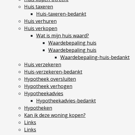
Hypotheek verhogen
Huis taxeren
Huis-taxeren-bedankt
Starterslening
Huis verhuren
Financiële check
Huis verkopen
Banken
Wat is mijn huis waard?
Duurzame hypotheek
Waardebepaling huis
Waardebepaling huis
Reviews
Waardebepaling-huis-bedankt
Huis verzekeren
Contact
Huis-verzekeren-bedankt
Hypotheek oversluiten
Leer ons kennen
Hypotheek verhogen
Over Ons
Hypotheekadvies
Ons Team
Hypotheekadvies-bedankt
Hypotheken
Vacatures
Kan ik deze woning kopen?
FAQ
Links
Blog
Links