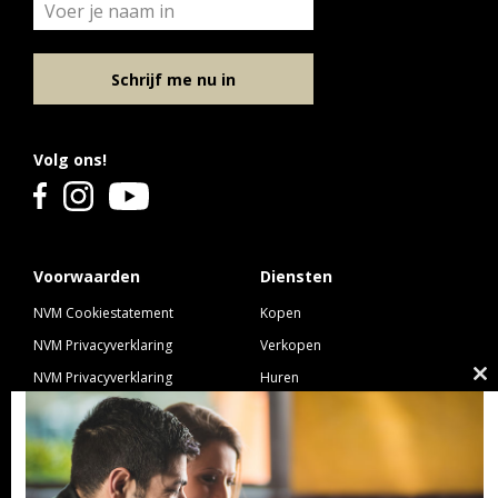
Schrijf me nu in
Volg ons!
Voorwaarden
Diensten
NVM Cookiestatement
Kopen
NVM Privacyverklaring
Verkopen
NVM Privacyverklaring
Huren
Cl
Nieuwbouw
Verhuren
th
NVM Voorwaarden Consument
Taxeren
m
NVM Voorwaarden
Hypotheek
Professionele Opdrachtgevers