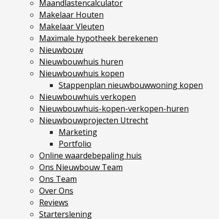
Maandlastencalculator
Vestigingen
Makelaar Houten
Vestiging Nieuwegein
Makelaar Vleuten
Maximale hypotheek berekenen
Vestiging Houten
Nieuwbouw
Vestiging Vleuten-De Meern en Leidsche Rijn
Nieuwbouwhuis huren
Vestiging Utrecht
Nieuwbouwhuis kopen
Vestiging Vianen
Stappenplan nieuwbouwwoning kopen
Nieuwbouwhuis verkopen
Vestiging Maarssen
Nieuwbouwhuis-kopen-verkopen-huren
Nieuwbouwprojecten Utrecht
Inloggen MOVE
Marketing
Portfolio
Online waardebepaling huis
Ons Nieuwbouw Team
Ons Team
Over Ons
Reviews
Starterslening