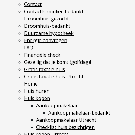
Contact
Contactformulier-bedankt
Diensten
Droomhuis gezocht
Kopen
Droomhuis-bedankt
Verkopen
Duurzame hypotheek
Huren
Energie aanvragen
FAQ
Verhuren
Financiële check
Taxeren
Gezellig dat je komt (golfdag)!
Verzekeren
Gratis taxatie huis
Gratis taxatie huis Utrecht
Nieuwbouw
Home
Projectontwikkelaars
Huis huren
Huis kopen
Particulieren
Aankoopmakelaar
Aankoopmakelaar-bedankt
Hypotheken
Aankoopmakelaar Utrecht
Hypotheekadvies
Checklist huis bezichtigen
Hypotheek oversluiten
Huis kopen Utrecht