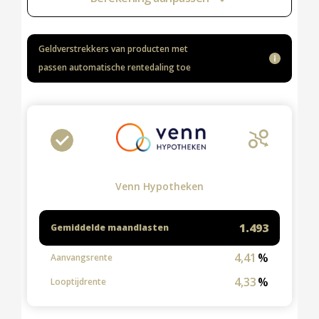
Diensten
Kopen
Verkopen
Huren
Verhuren
Taxeren
Verzekeren
Nieuwbouw
Projectontwikkelaars
Particulieren
Hypotheken
Hypotheekadvies
Hypotheek oversluiten