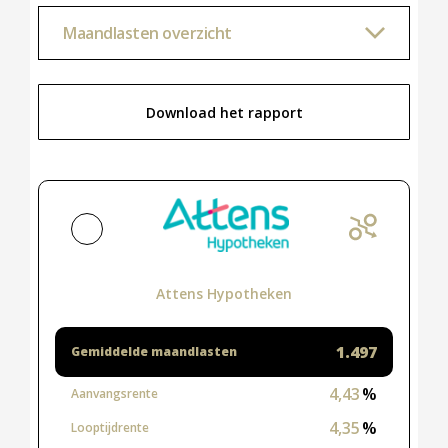
Hypotheek verhogen
Starterslening
Financiële check
Banken
Duurzame hypotheek
Reviews
Contact
Leer ons kennen
Over Ons
Ons Team
Vacatures
FAQ
Blog