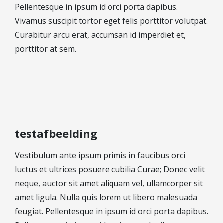
Pellentesque in ipsum id orci porta dapibus.
Vestigingen
Vivamus suscipit tortor eget felis porttitor volutpat.
Vestiging Nieuwegein
Curabitur arcu erat, accumsan id imperdiet et,
Vestiging Houten
porttitor at sem.
Vestiging Vleuten-De Meern en Leidsche Rijn
Vestiging Utrecht
Vestiging Vianen
Vestiging Maarssen
Inloggen MOVE
testafbeelding
Vestibulum ante ipsum primis in faucibus orci
luctus et ultrices posuere cubilia Curae; Donec velit
neque, auctor sit amet aliquam vel, ullamcorper sit
amet ligula. Nulla quis lorem ut libero malesuada
feugiat. Pellentesque in ipsum id orci porta dapibus.