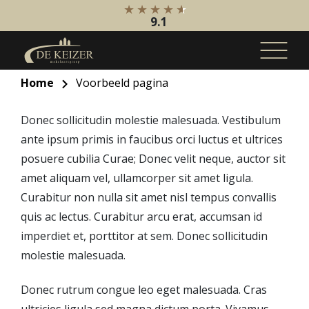
9.1
Home
Voorbeeld pagina
Koopaanbod
Donec sollicitudin molestie malesuada. Vestibulum
Bestaande bouw
ante ipsum primis in faucibus orci luctus et ultrices
Internationaal
posuere cubilia Curae; Donec velit neque, auctor sit
Nieuwbouw
amet aliquam vel, ullamcorper sit amet ligula.
Bedrijfsaanbod
Curabitur non nulla sit amet nisl tempus convallis
quis ac lectus. Curabitur arcu erat, accumsan id
Huuraanbod
imperdiet et, porttitor at sem. Donec sollicitudin
Bestaande bouw
molestie malesuada.
Internationaal
Nieuwbouw
Donec rutrum congue leo eget malesuada. Cras
Bedrijfsaanbod