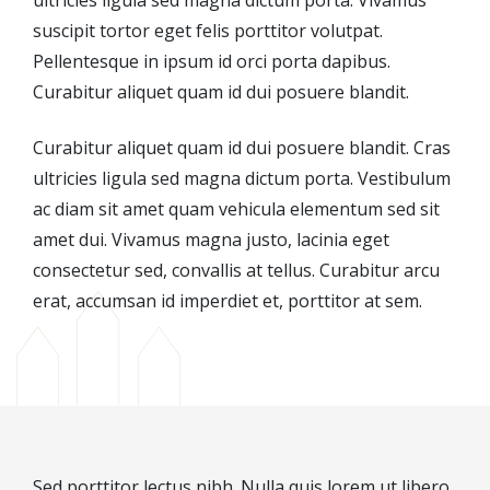
ultricies ligula sed magna dictum porta. Vivamus
suscipit tortor eget felis porttitor volutpat.
Diensten
Pellentesque in ipsum id orci porta dapibus.
Kopen
Curabitur aliquet quam id dui posuere blandit.
Verkopen
Huren
Curabitur aliquet quam id dui posuere blandit. Cras
Verhuren
ultricies ligula sed magna dictum porta. Vestibulum
Taxeren
ac diam sit amet quam vehicula elementum sed sit
amet dui. Vivamus magna justo, lacinia eget
Verzekeren
consectetur sed, convallis at tellus. Curabitur arcu
Nieuwbouw
erat, accumsan id imperdiet et, porttitor at sem.
Projectontwikkelaars
Particulieren
Hypotheken
Hypotheekadvies
Hypotheek oversluiten
Sed porttitor lectus nibh. Nulla quis lorem ut libero