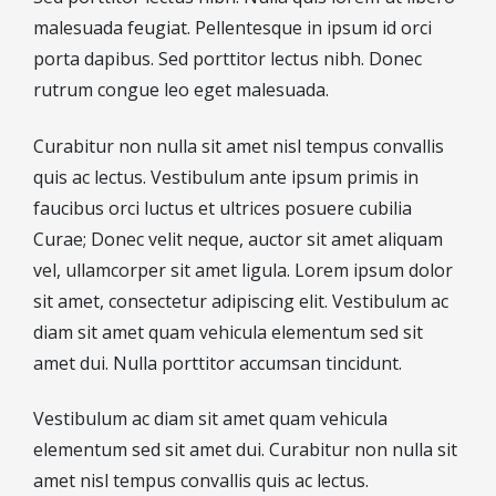
Hypotheek verhogen
malesuada feugiat. Pellentesque in ipsum id orci
Starterslening
porta dapibus. Sed porttitor lectus nibh. Donec
Financiële check
rutrum congue leo eget malesuada.
Banken
Curabitur non nulla sit amet nisl tempus convallis
Duurzame hypotheek
quis ac lectus. Vestibulum ante ipsum primis in
Reviews
faucibus orci luctus et ultrices posuere cubilia
Curae; Donec velit neque, auctor sit amet aliquam
Contact
vel, ullamcorper sit amet ligula. Lorem ipsum dolor
Leer ons kennen
sit amet, consectetur adipiscing elit. Vestibulum ac
diam sit amet quam vehicula elementum sed sit
Over Ons
amet dui. Nulla porttitor accumsan tincidunt.
Ons Team
Vacatures
Vestibulum ac diam sit amet quam vehicula
FAQ
elementum sed sit amet dui. Curabitur non nulla sit
Blog
amet nisl tempus convallis quis ac lectus.