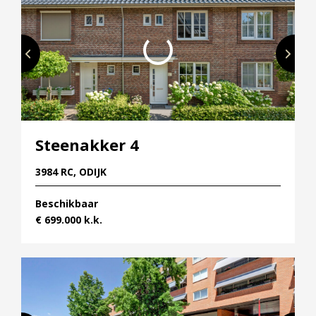
Hypotheek verhogen
Starterslening
Financiële check
Banken
Duurzame hypotheek
Reviews
Steenakker 4
Contact
3984 RC, ODIJK
Leer ons kennen
Beschikbaar
Over Ons
€ 699.000 k.k.
Ons Team
Vacatures
FAQ
Blog