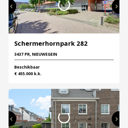
Vestigingen
Vestiging Nieuwegein
Vestiging Houten
Vestiging Vleuten-De Meern en Leidsche Rijn
Vestiging Utrecht
Schermerhornpark 282
Vestiging Vianen
3437 PR, NIEUWEGEIN
Vestiging Maarssen
Beschikbaar
Inloggen MOVE
€ 455.000 k.k.