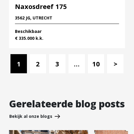
Naxosdreef 175
3562 JG, UTRECHT
Beschikbaar
€ 335.000 k.k.
1
2
3
…
10
>
Gerelateerde blog posts
Bekijk al onze blogs