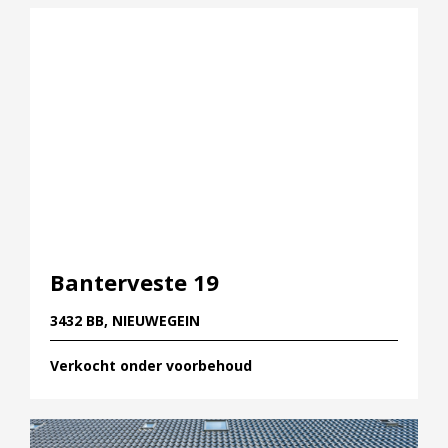
Diensten
Kopen
Verkopen
Huren
Verhuren
Taxeren
Verzekeren
Nieuwbouw
Banterveste 19
Projectontwikkelaars
3432 BB, NIEUWEGEIN
Particulieren
Verkocht onder voorbehoud
Hypotheken
Hypotheekadvies
Hypotheek oversluiten