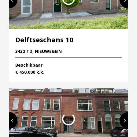
Delftseschans 10
ter
3432 TD, NIEUWEGEIN
Beschikbaar
€ 450.000 k.k.
js
Straatnaam
Aantal kamers
pervlakte