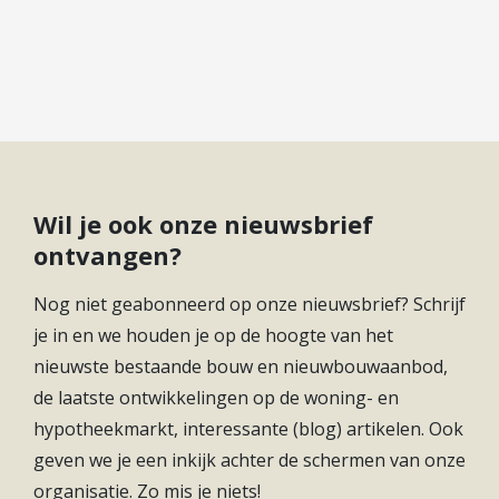
Diensten
Kopen
Verkopen
Huren
Verhuren
Taxeren
Wil je ook onze nieuwsbrief
Verzekeren
ontvangen?
Nieuwbouw
Nog niet geabonneerd op onze nieuwsbrief? Schrijf
Projectontwikkelaars
je in en we houden je op de hoogte van het
Particulieren
nieuwste bestaande bouw en nieuwbouwaanbod,
de laatste ontwikkelingen op de woning- en
Hypotheken
hypotheekmarkt, interessante (blog) artikelen. Ook
Hypotheekadvies
geven we je een inkijk achter de schermen van onze
Hypotheek oversluiten
organisatie. Zo mis je niets!