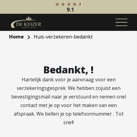
9.1
Home
Huis-verzekeren-bedankt
Koopaanbod
Bestaande bouw
Internationaal
Bedankt, !
Nieuwbouw
Hartelijk dank voor je aanvraag voor een
Bedrijfsaanbod
verzekeringsgesprek. We hebben zojuist een
bevestigingsmail naar je verstuurd en nemen snel
Huuraanbod
contact met je op voor het maken van een
Bestaande bouw
afspraak. We bellen je op telefoonnummer . Tot
Internationaal
snel!
Nieuwbouw
Bedrijfsaanbod