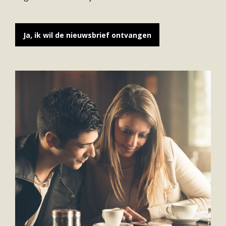
Hypotheek verhogen
Starterslening
Ja, ik wil de nieuwsbrief ontvangen
Financiële check
Banken
Duurzame hypotheek
Reviews
Contact
Leer ons kennen
Over Ons
Ons Team
Vacatures
FAQ
Blog