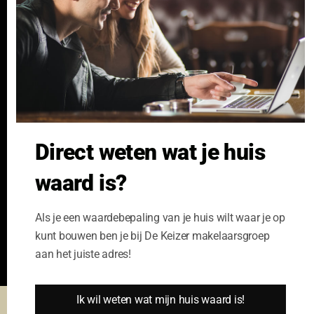
Verzekeren
Links
GeldXpert
Ibiza Real Estate BDK
NieuwWonenUtrecht
Zuijdplas | De Keizer
Bedrijfsmakelaars
Direct weten wat je huis
Kennisbank
waard is?
Als je een waardebepaling van je huis wilt waar je op
kunt bouwen ben je bij De Keizer makelaarsgroep
aan het juiste adres!
Ik wil weten wat mijn huis waard is!
Deze website gebruikt cookies om u de beste gebruikers ervaring