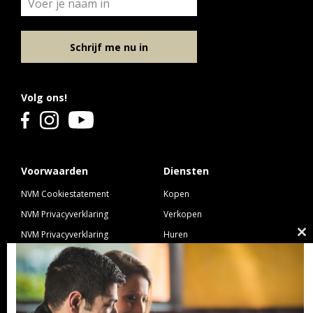
Schrijf me nu in
Volg ons!
Voorwaarden
Diensten
NVM Cookiestatement
Kopen
NVM Privacyverklaring
Verkopen
NVM Privacyverklaring
Huren
Cl
Nieuwbouw
Verhuren
th
NVM Voorwaarden Consument
Taxeren
m
NVM Voorwaarden
Hypotheek
Professionele Opdrachtgevers