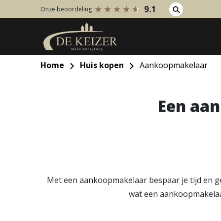
9.1
Onze beoordeling
Home
Huis kopen
Aankoopmakelaar
Koopaanbod
Huuraanb
Bestaande bouw
Bestaan
Een aan
Internationaal
Internati
Nieuwbouw
Nieuwbo
Bedrijfsaanbod
Bedrijfs
Met een aankoopmakelaar bespaar je tijd en g
wat een aankoopmakelaar