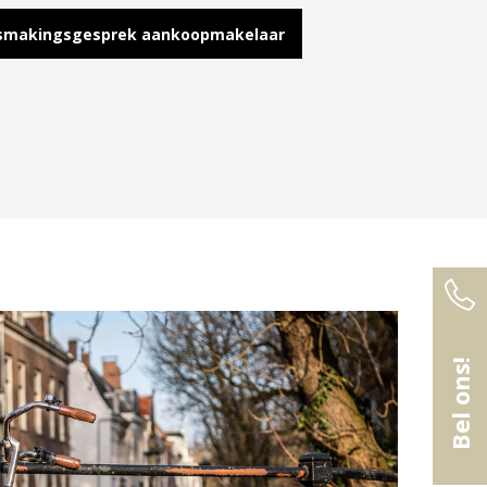
ismakingsgesprek aankoopmakelaar
Bel ons!