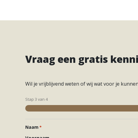
Hypotheken
Reviews
Hypotheekadvies
Hypotheek oversluiten
Hypotheek verhogen
Starterslening
Vraag een gratis ken
Financiële check
Banken
Duurzame hypotheek
Wil je vrijblijvend weten of wij wat voor je kunn
Stap
3
van
4
Vestigingen
Inloggen
Vestiging Nieuwegein
Naam
*
Vestiging Houten
Voornaam