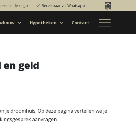
toren in de regio
Bereikbaar via Whatsapp
uwbouw
Hypotheken
Contact
Bestaande bouw
Particulieren
Hypotheekadvies
Bestaande bouw
Internationaal
jectontwikkelaars
Hypotheek
Nieuwbouw
Internationaal
Nieuwbouw
oversluiten
Bedrijfsaanbod
Nieuwbouw
Hypotheek
Projectontwikkelaars
 en geld
verhogen
Bedrijfsaanbod
Particulieren
Starterslening
Financiële check
Duurzame
hypotheek
 je droomhuis. Op deze pagina vertellen we je
Banken
makingsgesprek aanvragen