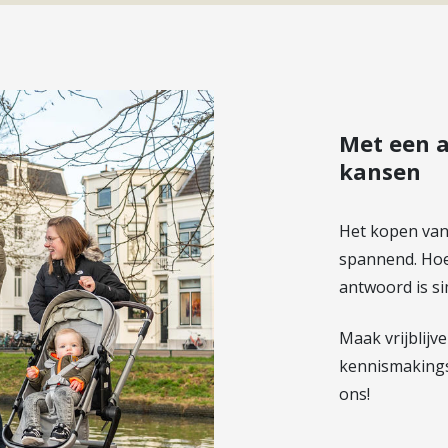
Met een a
kansen
Het kopen van
spannend. Hoe
antwoord is s
Maak vrijblijv
kennismakings
ons!