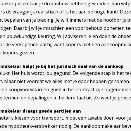
e aankoopmakelaar je droomhuis hebben gevonden, dan wil je
. Is de vraagprijs realistisch of is het aan de hoge kant? De
het bepalen van je bieding. Je wilt immers niet de hoofdprijs 
tigen. Daarbij wil je misschien een voorbehoud opnemen te
 en bouwkundige keuring. Wij adviseren je en doen de onder
voor de verkopende partij, want kopers met een aankoopmak
 kopers gezien.
akelaar helpt je bij het juridisch deel van de aankoop
gelukt. Het huis wordt jou gegund! De volgende stap is het t
t. Maar niet voordat we alles met je door hebben genomen.
g en koopvoorwaarden goed in het contract zijn opgenomen
he termen en bepalingen in heldere taal uit. Zo weet je preci
makelaar draagt goede partijen aan
otaris kiezen voor transport, moet een taxatie doen voor j
ede hypotheekverstrekker nodig. De aankoopmakelaar bevee