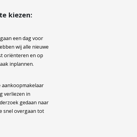
e kiezen:
 gaan een dag voor
hebben wij alle nieuwe
st oriënteren en op
raak inplannen.
nze aankoopmakelaar
ag verliezen in
nderzoek gedaan naar
je snel overgaan tot