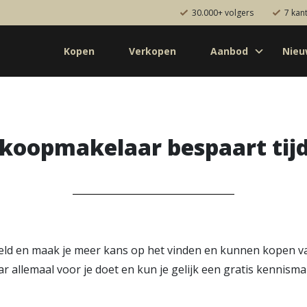
30.000+ volgers
7 kan
Kopen
Verkopen
Aanbod
Nie
Koop
Huur
Pro
od
Diensten
de bouw
Kopen
koopmakelaar bespaart tijd
onaal
Verkopen
uw
Huren
aanbod
Verhuren
Taxeren
Verzekeren
eld en maak je meer kans op het vinden en kunnen kopen van
 allemaal voor je doet en kun je gelijk een gratis kennis