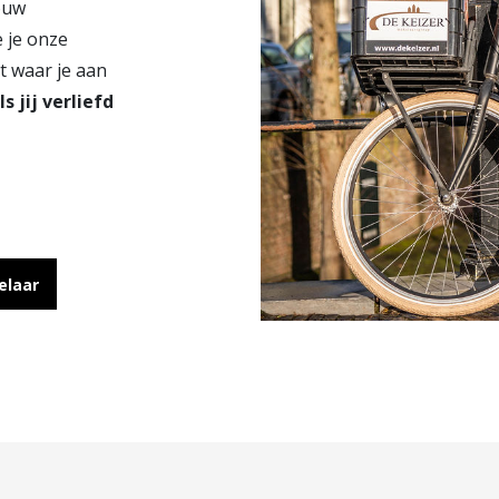
ouw
e je onze
t waar je aan
ls jij verliefd
elaar