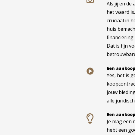
Als jij en d
het waard is
cruciaal in 
huis bemach
financiering
Dat is fijn 
betrouwbare
Een aankoopm
Yes, het is 
koopcontrac
jouw biedin
alle juridisc
Een aankoop
Je mag een n
hebt een go