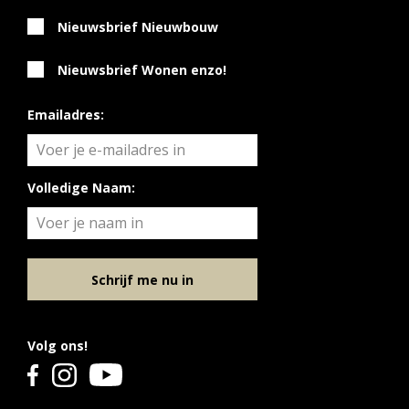
Nieuwsbrief Nieuwbouw
Diensten
Kopen
Nieuwsbrief Wonen enzo!
Verkopen
Emailadres:
Huren
Verhuren
Taxeren
Volledige Naam:
Verzekeren
Nieuwbouw
Projectontwikkelaars
Schrijf me nu in
Particulieren
Hypotheken
Volg ons!
Hypotheekadvies
Hypotheek oversluiten