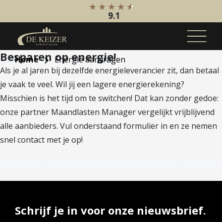
9.1
Besparen op energie!
Home
Energie aanvragen
Als je al jaren bij dezelfde energieleverancier zit, dan betaal
Koopaanbod
je vaak te veel. Wil jij een lagere energierekening?
Bestaande bouw
Misschien is het tijd om te switchen! Dat kan zonder gedoe:
Internationaal
onze partner Maandlasten Manager vergelijkt vrijblijvend
Nieuwbouw
alle aanbieders. Vul onderstaand formulier in en ze nemen
Bedrijfsaanbod
snel contact met je op!
Huuraanbod
Bestaande bouw
Internationaal
Nieuwbouw
Schrijf je in voor onze nieuwsbrief.
Bedrijfsaanbod