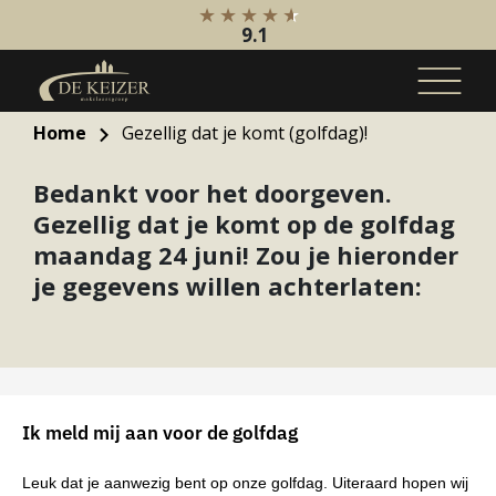
9.1
Home
Gezellig dat je komt (golfdag)!
Koopaanbod
Bedankt voor het doorgeven.
Bestaande bouw
Gezellig dat je komt op de golfdag
Internationaal
maandag 24 juni! Zou je hieronder
Nieuwbouw
je gegevens willen achterlaten:
Bedrijfsaanbod
Huuraanbod
Bestaande bouw
Internationaal
Ik meld mij aan voor de golfdag
Nieuwbouw
Leuk dat je aanwezig bent op onze golfdag. Uiteraard hopen wij
Bedrijfsaanbod