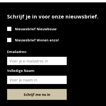
Vestigingen
Vestiging Nieuwegein
Schrijf je in voor onze nieuwsbrief.
Vestiging Houten
Vestiging Vleuten-De Meern en Leidsche Rijn
Nieuwsbrief Nieuwbouw
Vestiging Utrecht
Vestiging Vianen
Nieuwsbrief Wonen enzo!
Vestiging Maarssen
Emailadres:
Inloggen MOVE
Volledige Naam:
Schrijf me nu in