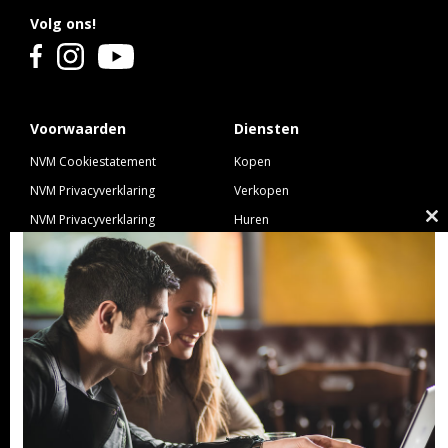
Volg ons!
Voorwaarden
Diensten
NVM Cookiestatement
Kopen
NVM Privacyverklaring
Verkopen
NVM Privacyverklaring
Huren
Cl
Nieuwbouw
Verhuren
th
NVM Voorwaarden Consument
Taxeren
m
NVM Voorwaarden
Hypotheek
Professionele Opdrachtgevers
Verzekeren
Links
GeldXpert