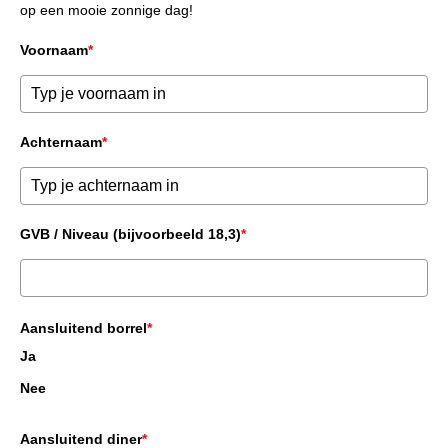
op een mooie zonnige dag!
Diensten
Voornaam
*
Kopen
Verkopen
Huren
Achternaam
*
Verhuren
Taxeren
Verzekeren
GVB / Niveau (bijvoorbeeld 18,3)
*
Nieuwbouw
Projectontwikkelaars
Particulieren
Aansluitend borrel
*
Ja
Hypotheken
Nee
Hypotheekadvies
Hypotheek oversluiten
Aansluitend diner
*