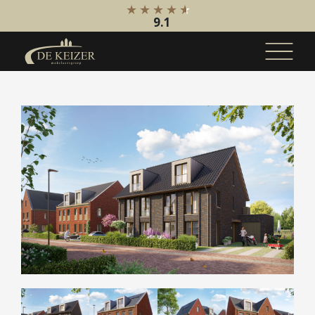
9.1
Koopaanbod
Bestaande bouw
Internationaal
Nieuwbouw
Bedrijfsaanbod
Huuraanbod
Bestaande bouw
Internationaal
Nieuwbouw
Bedrijfsaanbod