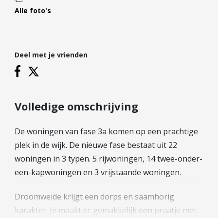
Hypotheek verhogen
Alle foto's
Starterslening
Financiële check
Banken
Deel met je vrienden
Duurzame hypotheek
Reviews
Volledige omschrijving
Contact
De woningen van fase 3a komen op een prachtige
Leer ons kennen
plek in de wijk. De nieuwe fase bestaat uit 22
Over Ons
woningen in 3 typen. 5 rijwoningen, 14 twee-onder-
Ons Team
een-kapwoningen en 3 vrijstaande woningen.
Vacatures
FAQ
Droomweide krijgt een dorps en saamhorig
Blog
karakter. Je maakt er gemakkelijk een praatje met