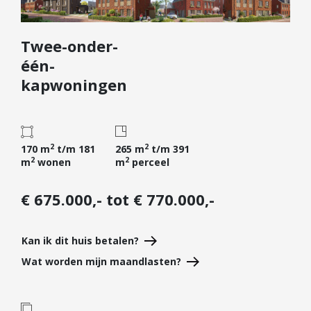
Diensten
Twee-onder-
Kopen
één-
Verkopen
kapwoningen
Huren
Verhuren
Taxeren
2
2
170 m
t/m 181
265 m
t/m 391
Verzekeren
2
2
m
wonen
m
perceel
Nieuwbouw
€ 675.000,- tot € 770.000,-
Projectontwikkelaars
Particulieren
Kan ik dit huis betalen?
Hypotheken
Wat worden mijn maandlasten?
Hypotheekadvies
Hypotheek oversluiten