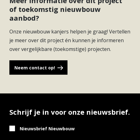
Meer informatie over dit project
of toekomstig nieuwbouw
€
2
142
Geannuleerd
170 m
1
aanbod?
740.000
Onze nieuwbouw kanjers helpen je graag! Vertellen
€
2
143
Geannuleerd
170 m
1
735.000
je meer over dit project én kunnen je informeren
over vergelijkbare (toekomstige) projecten.
€
2
144
Geannuleerd
170 m
1
740.000
Neem contact op!
Verkocht
€
2
107
onder
170 m
5
675.000
voorbehoud
€
Schrijf je in voor onze nieuwsbrief.
2
106
Verkocht
170 m
5
680.000
Nieuwsbrief Nieuwbouw
€
2
132
Verkocht
170 m
5
715.000