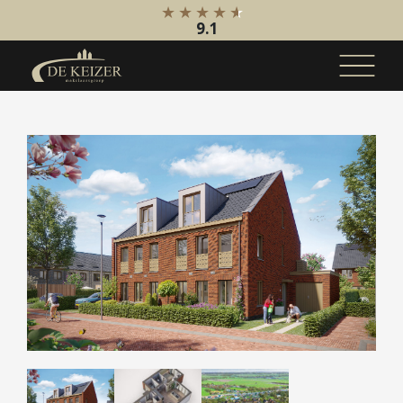
9.1
Koopaanbod
Bestaande bouw
Internationaal
Nieuwbouw
Bedrijfsaanbod
Huuraanbod
Bestaande bouw
Internationaal
Nieuwbouw
Bedrijfsaanbod