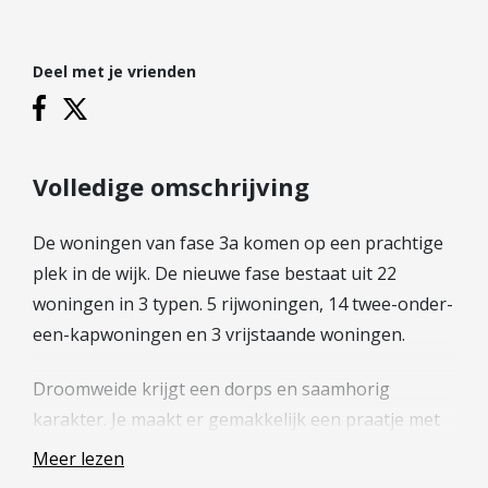
Hypotheek verhogen
Starterslening
Deel met je vrienden
Financiële check
Banken
Duurzame hypotheek
Volledige omschrijving
Reviews
De woningen van fase 3a komen op een prachtige
Contact
plek in de wijk. De nieuwe fase bestaat uit 22
Leer ons kennen
woningen in 3 typen. 5 rijwoningen, 14 twee-onder-
Over Ons
een-kapwoningen en 3 vrijstaande woningen.
Ons Team
Droomweide krijgt een dorps en saamhorig
Vacatures
karakter. Je maakt er gemakkelijk een praatje met
FAQ
buurtgenoten en kinderen gaan op avontuur met
Blog
Meer lezen
vriendjes en vriendinnetjes uit de buurt. Precies