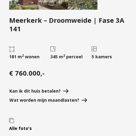
Diensten
Meerkerk – Droomweide | Fase 3A
Kopen
141
Verkopen
Huren
Verhuren
2
2
181 m
wonen
345 m
perceel
5 kamers
Taxeren
Verzekeren
€ 760.000,-
Nieuwbouw
Projectontwikkelaars
Kan ik dit huis betalen?
Particulieren
Wat worden mijn maandlasten?
Hypotheken
Hypotheekadvies
Alle foto's
Hypotheek oversluiten