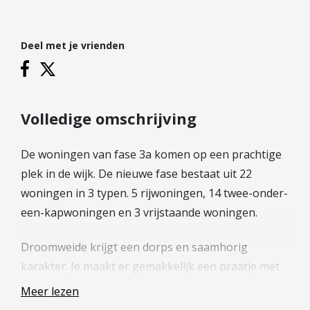
Hypotheek verhogen
Starterslening
Deel met je vrienden
Financiële check
Banken
Duurzame hypotheek
Volledige omschrijving
Reviews
De woningen van fase 3a komen op een prachtige
Contact
plek in de wijk. De nieuwe fase bestaat uit 22
Leer ons kennen
woningen in 3 typen. 5 rijwoningen, 14 twee-onder-
Over Ons
een-kapwoningen en 3 vrijstaande woningen.
Ons Team
Droomweide krijgt een dorps en saamhorig
Vacatures
karakter. Je maakt er gemakkelijk een praatje met
FAQ
buurtgenoten en kinderen gaan op avontuur met
Blog
Meer lezen
vriendjes en vriendinnetjes uit de buurt. Precies