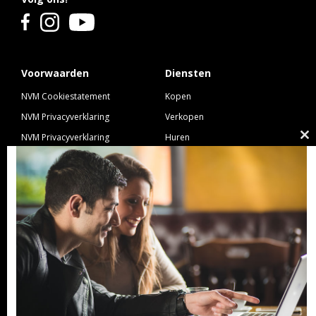
Voorwaarden
Diensten
NVM Cookiestatement
Kopen
NVM Privacyverklaring
Verkopen
NVM Privacyverklaring
Huren
Cl
Nieuwbouw
Verhuren
th
NVM Voorwaarden Consument
Taxeren
m
NVM Voorwaarden
Hypotheek
Professionele Opdrachtgevers
Verzekeren
Links
GeldXpert
Ibiza Real Estate BDK