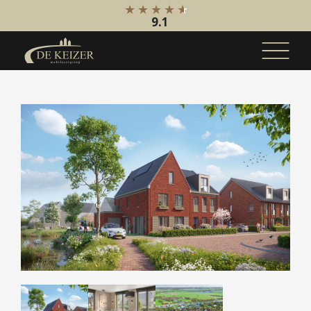
9.1
Koopaanbod
Bestaande bouw
Internationaal
Nieuwbouw
Bedrijfsaanbod
Huuraanbod
Bestaande bouw
Internationaal
Nieuwbouw
Bedrijfsaanbod