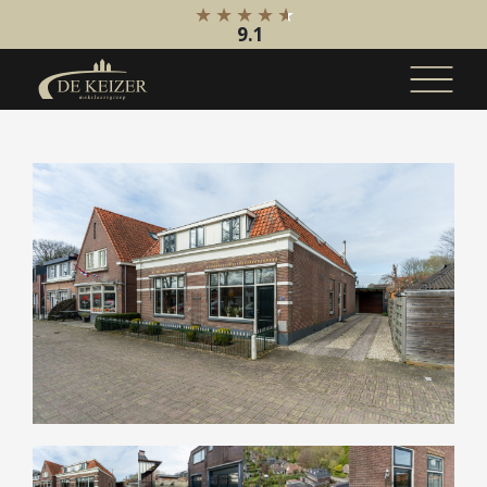
9.1
Koopaanbod
Bestaande bouw
Internationaal
Nieuwbouw
Bedrijfsaanbod
Huuraanbod
Bestaande bouw
Internationaal
Nieuwbouw
Bedrijfsaanbod