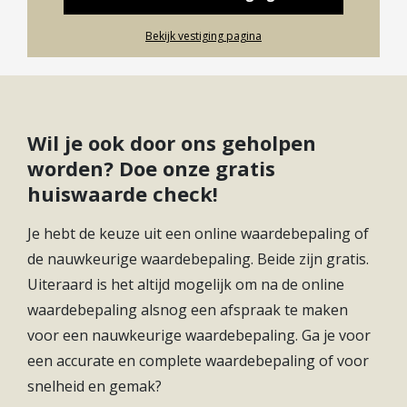
begane grond bevindt zich een slaapkamer van
CV ketel bouwjaar
2022
Bekijk vestiging pagina
ruim 12 m² groot. Hier is een wastafel aanwezig. De
CV ketel eigendom
Eigendom
keuken is circa 13 m² groot en is gesloten ten
opzichte van de andere kamers. De badkamer ligt
Soort(en) warm water
Cv Ketel
naast de keuken en is 3 m² groot. De badkamer is
Wil je ook door ons geholpen
voorzien van toilet, wastafel en douche. Bijzonder
worden? Doe onze gratis
zijn de twee grote inpandige ruimtes. Er is een
huiswaarde check!
berging van circa 37 m² en een garage van 27 m².
Deze berging en garage zijn voorzien van ramen,
Je hebt de keuze uit een online waardebepaling of
een deur en verwarming. De achtertuin is bijzonder
de nauwkeurige waardebepaling. Beide zijn gratis.
ruim en voorzien van nog een garage met
Uiteraard is het altijd mogelijk om na de online
overkapping van circa 58 m² groot.
waardebepaling alsnog een afspraak te maken
voor een nauwkeurige waardebepaling. Ga je voor
Eerste verdieping:
een accurate en complete waardebepaling of voor
In de huidige indeling biedt de eerste verdieping 6
snelheid en gemak?
slaapkamers, een keuken, woonkamer, kleine