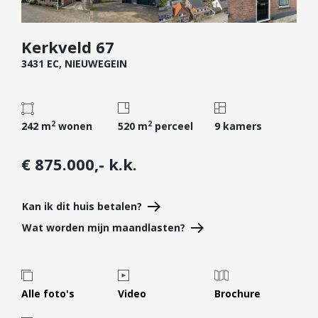
Diensten
Kerkveld 67
Kopen
3431 EC, NIEUWEGEIN
Verkopen
Huren
Verhuren
2
2
242 m
wonen
520 m
perceel
9 kamers
Taxeren
Verzekeren
€ 875.000,- k.k.
Nieuwbouw
Kan ik dit huis betalen?
Projectontwikkelaars
Wat worden mijn maandlasten?
Particulieren
Hypotheken
Hypotheekadvies
Alle foto's
Video
Brochure
Hypotheek oversluiten