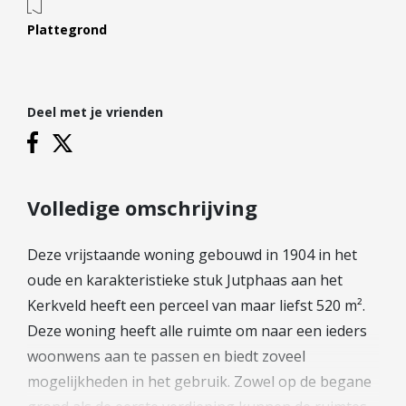
Hypotheek verhogen
Plattegrond
Starterslening
Financiële check
Banken
Deel met je vrienden
Duurzame hypotheek
Reviews
Volledige omschrijving
Contact
Leer ons kennen
Deze vrijstaande woning gebouwd in 1904 in het
Over Ons
oude en karakteristieke stuk Jutphaas aan het
Ons Team
Kerkveld heeft een perceel van maar liefst 520 m².
Vacatures
Deze woning heeft alle ruimte om naar een ieders
FAQ
woonwens aan te passen en biedt zoveel
Blog
mogelijkheden in het gebruik. Zowel op de begane