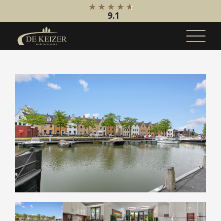
9.1
Koopaanbod
Bestaande bouw
Internationaal
Nieuwbouw
Bedrijfsaanbod
Huuraanbod
Bestaande bouw
Internationaal
Nieuwbouw
Bedrijfsaanbod