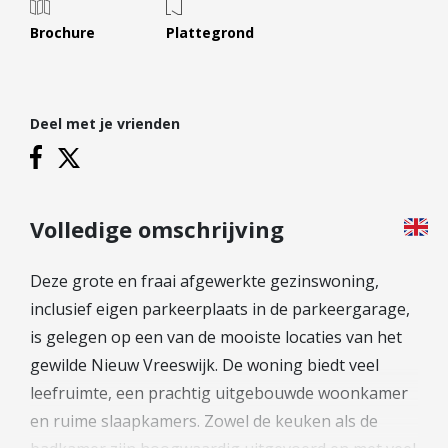
Hypotheek verhogen
Brochure
Plattegrond
Starterslening
Financiële check
Banken
Deel met je vrienden
Duurzame hypotheek
Reviews
Volledige omschrijving
Contact
Leer ons kennen
Deze grote en fraai afgewerkte gezinswoning,
Over Ons
inclusief eigen parkeerplaats in de parkeergarage,
Ons Team
is gelegen op een van de mooiste locaties van het
Vacatures
gewilde Nieuw Vreeswijk. De woning biedt veel
FAQ
leefruimte, een prachtig uitgebouwde woonkamer
Blog
en ruime slaapkamers. Zowel de keuken als de