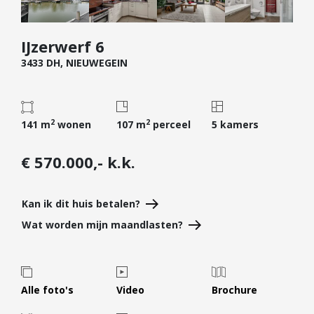
Diensten
IJzerwerf 6
Kopen
3433 DH, NIEUWEGEIN
Verkopen
Huren
Verhuren
2
2
141 m
wonen
107 m
perceel
5 kamers
Taxeren
Verzekeren
€ 570.000,- k.k.
Nieuwbouw
Kan ik dit huis betalen?
Projectontwikkelaars
Wat worden mijn maandlasten?
Particulieren
Hypotheken
Hypotheekadvies
Alle foto's
Video
Brochure
Hypotheek oversluiten