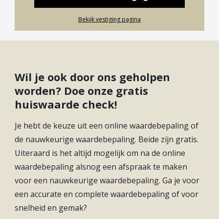
Cv Ketel, Vloerverwarming
Soort(en) verwarming
Gedeeltelijk
Bekijk vestiging pagina
De op het zuiden gelegen achtertuin is bereikbaar
CV ketel bouwjaar
2023
via de openslaande deuren en de achterom. Dankzij
de gunstige ligging geniet de tuin van veel privacy.
CV ketel brandstof
Gas
Daarnaast beschikt de tuin over een ruime berging.
Wil je ook door ons geholpen
CV ketel eigendom
Eigendom
Eerste verdieping
worden? Doe onze gratis
Soort(en) warm water
Cv Ketel
huiswaarde check!
Overloop met toegang tot twee zeer ruime
Je hebt de keuze uit een online waardebepaling of
slaapkamers van respectievelijk 17 m² en 17 m². De
de nauwkeurige waardebepaling. Beide zijn gratis.
slaapkamer aan de voorzijde is ontstaan door het
Uiteraard is het altijd mogelijk om na de online
samenvoegen van twee kamers; de oorspronkelijke
waardebepaling alsnog een afspraak te maken
indeling kan eenvoudig worden hersteld.
voor een nauwkeurige waardebepaling. Ga je voor
De badkamer is royaal van formaat (6 m²) en
een accurate en complete waardebepaling of voor
voorzien van een inloopdouche, dubbele wastafel
snelheid en gemak?