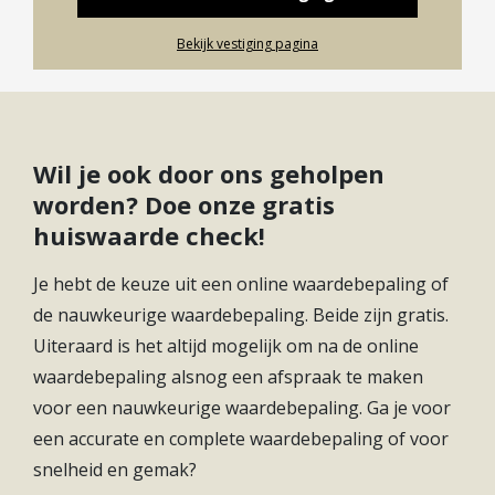
– Woonoppervlak van maar liefst 147 m² groot;
– Eindwoning met tuin op het westen;
Soort(en) verwarming
Cv Ketel
Bekijk vestiging pagina
– De tuin is heerlijk groot: 67 m²;
CV ketel bouwjaar
2025
– De woning is erg net bewoond;
– Nieuwe pvc vloer geplaatst in 2025 op de begane
CV ketel eigendom
Eigendom
grond en de eerste verdieping;
Wil je ook door ons geholpen
– De ramen hebben HR++ glas en de cv-ketel is van
Soort(en) warm water
Cv Ketel
worden? Doe onze gratis
2025;
huiswaarde check!
– De woning ligt centraal in Nieuwegein: op
loopafstand van winkelcentrum Muntplein en van
Je hebt de keuze uit een online waardebepaling of
het openbaar vervoer;
de nauwkeurige waardebepaling. Beide zijn gratis.
-Utrecht ligt op steenworp afstand.
Uiteraard is het altijd mogelijk om na de online
waardebepaling alsnog een afspraak te maken
Energielabel: B
voor een nauwkeurige waardebepaling. Ga je voor
een accurate en complete waardebepaling of voor
Oplevering: in overleg.
snelheid en gemak?