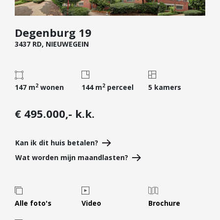
Diensten
Degenburg 19
Kopen
3437 RD, NIEUWEGEIN
Verkopen
Huren
Verhuren
2
2
147 m
wonen
144 m
perceel
5 kamers
Taxeren
Verzekeren
€ 495.000,- k.k.
Nieuwbouw
Kan ik dit huis betalen?
Projectontwikkelaars
Wat worden mijn maandlasten?
Particulieren
Hypotheken
Hypotheekadvies
Alle foto's
Video
Brochure
Hypotheek oversluiten