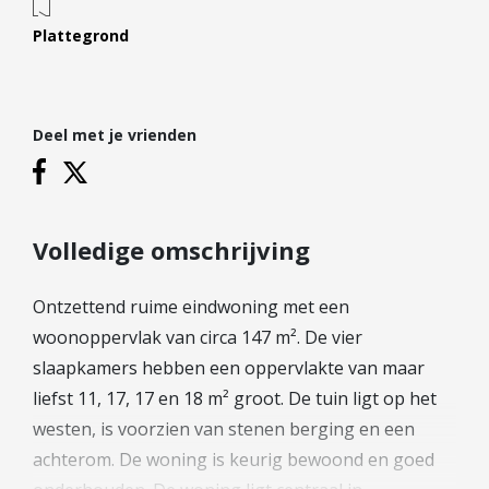
Hypotheek verhogen
Plattegrond
Starterslening
Financiële check
Banken
Deel met je vrienden
Duurzame hypotheek
Reviews
Volledige omschrijving
Contact
Leer ons kennen
Ontzettend ruime eindwoning met een
Over Ons
woonoppervlak van circa 147 m². De vier
Ons Team
slaapkamers hebben een oppervlakte van maar
Vacatures
liefst 11, 17, 17 en 18 m² groot. De tuin ligt op het
FAQ
westen, is voorzien van stenen berging en een
Blog
achterom. De woning is keurig bewoond en goed