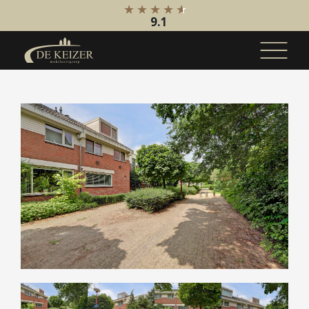
9.1
Koopaanbod
Bestaande bouw
Internationaal
Nieuwbouw
Bedrijfsaanbod
Huuraanbod
Bestaande bouw
Internationaal
Nieuwbouw
Bedrijfsaanbod