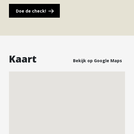
Interesse in dit huis? Schakel direct uw eigen NVM-
Doe de check!
aankoopmakelaar in.
Uw NVM-aankoopmakelaar komt op voor uw
belang en bespaart u tijd, geld en zorgen.
Adressen van collega NVM-aankoopmakelaars in
Nieuwegein vindt u op Funda.
Kaart
Bekijk op Google Maps