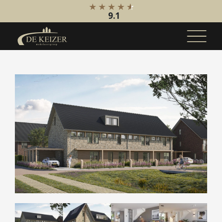
9.1
Koopaanbod
Bestaande bouw
Internationaal
Nieuwbouw
Bedrijfsaanbod
Huuraanbod
Bestaande bouw
Internationaal
Nieuwbouw
Bedrijfsaanbod