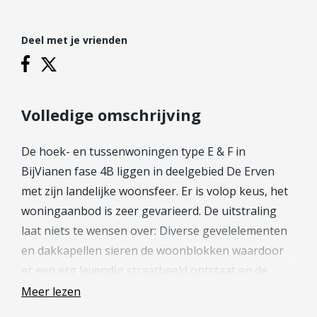
Hypotheek verhogen
Starterslening
Deel met je vrienden
Financiële check
Banken
Duurzame hypotheek
Volledige omschrijving
Reviews
De hoek- en tussenwoningen type E & F in
Contact
BijVianen fase 4B liggen in deelgebied De Erven
met zijn landelijke woonsfeer. Er is volop keus, het
Leer ons kennen
woningaanbod is zeer gevarieerd. De uitstraling
Over Ons
laat niets te wensen over: Diverse gevelelementen
Ons Team
en dakkapellen sieren de woonblokken waardoor
Vacatures
er een erg levendig straatbeeld ontstaat en de
FAQ
woningen stuk voor stuk uniek zijn.
Meer lezen
Blog