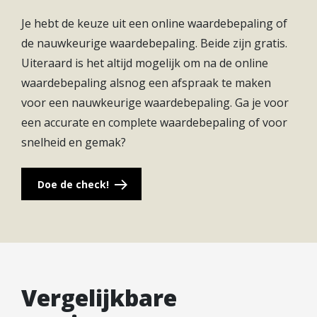
keuken met Siemens apparatuur bij de prijs
Je hebt de keuze uit een online waardebepaling of
inbegrepen
de nauwkeurige waardebepaling. Beide zijn gratis.
– Inclusief een volledige ingerichte badkamer en
Uiteraard is het altijd mogelijk om na de online
toiletruimte met sanitair van Villeroy & Boch
waardebepaling alsnog een afspraak te maken
– 3 slaapkamers, uit te breiden naar 5 kamers
voor een nauwkeurige waardebepaling. Ga je voor
– Diverse keuzeopties mogelijk waaronder het
een accurate en complete waardebepaling of voor
uitbouwen van de begane grond
snelheid en gemak?
– Duurzaam en gasloos wonen d.m.v. een
warmtepomp met bodembron, zonnepanelen,
Doe de check!
vloerverwarming én vloerkoeling
Vergelijkbare