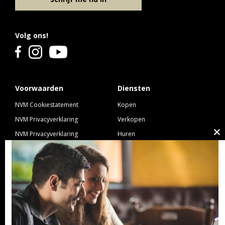
Volg ons!
Voorwaarden
Diensten
NVM Cookiestatement
Kopen
NVM Privacyverklaring
Verkopen
NVM Privacyverklaring
Huren
Cl
Nieuwbouw
Verhuren
th
NVM Voorwaarden Consument
Taxeren
m
NVM Voorwaarden
Hypotheek
Professionele Opdrachtgevers
Verzekeren
Links