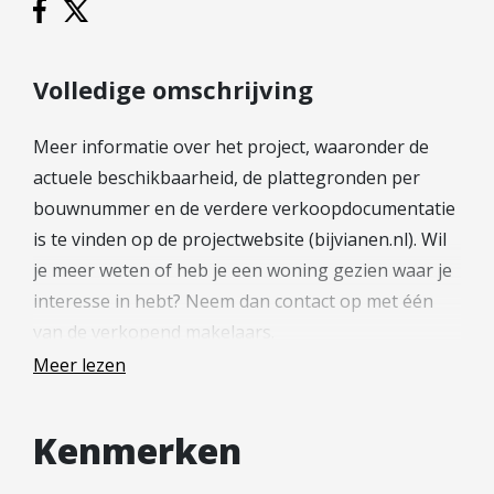
Hypotheek verhogen
Starterslening
Financiële check
Volledige omschrijving
Banken
Meer informatie over het project, waaronder de
Duurzame hypotheek
actuele beschikbaarheid, de plattegronden per
Reviews
bouwnummer en de verdere verkoopdocumentatie
is te vinden op de projectwebsite (bijvianen.nl). Wil
Contact
je meer weten of heb je een woning gezien waar je
Leer ons kennen
interesse in hebt? Neem dan contact op met één
Over Ons
van de verkopend makelaars.
Ons Team
Meer lezen
—
Vacatures
FAQ
Kenmerken
De hoek- en tussenwoningen type E & F in
Blog
BijVianen fase 4B liggen in deelgebied De Erven