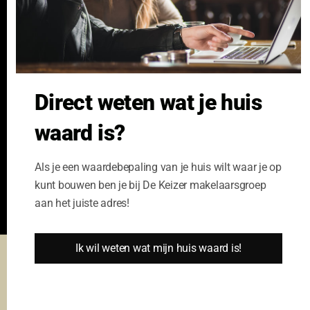
GeldXpert
Ibiza Real Estate BDK
NieuwWonenUtrecht
Zuijdplas | De Keizer
Bedrijfsmakelaars
Direct weten wat je huis
Kennisbank
waard is?
Als je een waardebepaling van je huis wilt waar je op
kunt bouwen ben je bij De Keizer makelaarsgroep
aan het juiste adres!
Ik wil weten wat mijn huis waard is!
Deze website gebruikt cookies om u de beste gebruikers ervaring
te garanderen.
© De Keizer Makelaarsgroep - design en website door
Cookie Instellingen
Alle cookies accepteren
Fundament All Media