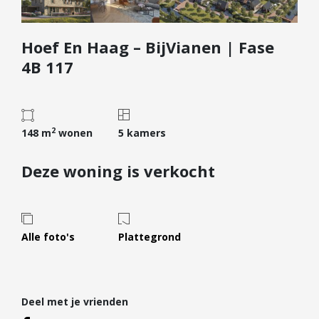
Diensten
Hoef En Haag – BijVianen | Fase
Kopen
4B 117
Verkopen
Huren
Verhuren
2
148 m
wonen
5 kamers
Taxeren
Verzekeren
Deze woning is verkocht
Nieuwbouw
Projectontwikkelaars
Particulieren
Alle foto's
Plattegrond
Hypotheken
Hypotheekadvies
Deel met je vrienden
Hypotheek oversluiten