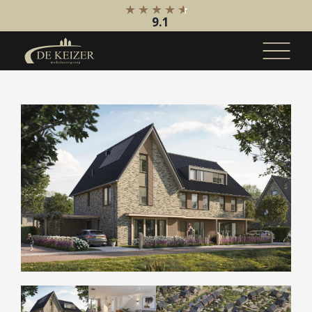
9.1
Koopaanbod
Bestaande bouw
Internationaal
Nieuwbouw
Bedrijfsaanbod
Huuraanbod
Bestaande bouw
Internationaal
Nieuwbouw
Bedrijfsaanbod