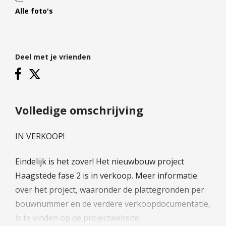
Hypotheek verhogen
Alle foto's
Starterslening
Financiële check
Banken
Deel met je vrienden
Duurzame hypotheek
Reviews
Volledige omschrijving
Contact
IN VERKOOP!
Leer ons kennen
Over Ons
Eindelijk is het zover! Het nieuwbouw project
Ons Team
Haagstede fase 2 is in verkoop. Meer informatie
Vacatures
over het project, waaronder de plattegronden per
FAQ
bouwnummer en de verdere verkoopdocumentatie,
Blog
is te vinden op de projectwebsite