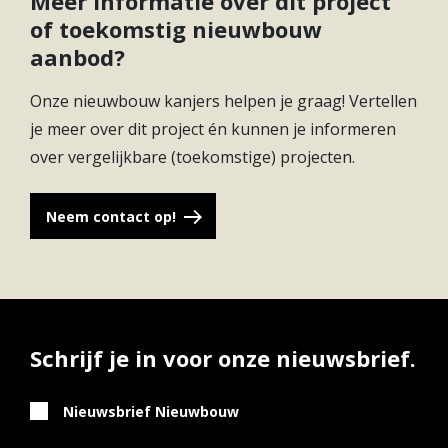
Meer informatie over dit project
of toekomstig nieuwbouw
€
2
41
Verkocht
130 m
5
aanbod?
529.000,-
Onze nieuwbouw kanjers helpen je graag! Vertellen
€
2
49
Verkocht
130 m
5
517.000,-
je meer over dit project én kunnen je informeren
over vergelijkbare (toekomstige) projecten.
€
2
50
Verkocht
130 m
5
519.000,-
Neem contact op!
€
2
51
Verkocht
130 m
5
518.500,-
€
2
52
Verkocht
130 m
5
509.500,-
Schrijf je in voor onze nieuwsbrief.
€
2
55
Verkocht
157 m
5
Nieuwsbrief Nieuwbouw
616.500,-