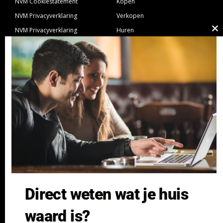
NVM Cookiestatement
Kopen
NVM Privacyverklaring
Verkopen
NVM Privacyverklaring
Huren
Cl
Nieuwbouw
Verhuren
th
NVM Voorwaarden Consument
Taxeren
m
NVM Voorwaarden
Hypotheek
Professionele Opdrachtgevers
Verzekeren
Links
GeldXpert
Ibiza Real Estate BDK
NieuwWonenUtrecht
Zuijdplas | De Keizer
Bedrijfsmakelaars
Direct weten wat je huis
Kennisbank
waard is?