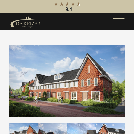
9.1
Koopaanbod
Bestaande bouw
Internationaal
Nieuwbouw
Bedrijfsaanbod
Huuraanbod
Bestaande bouw
Internationaal
Nieuwbouw
Bedrijfsaanbod