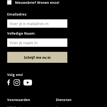
Nieuwsbrief Wonen enzo!
€
2
64
Verkocht
157 m
5
624.000,-
Emailadres:
Volledige Naam:
Schrijf me nu in
Volg ons!
Voorwaarden
Diensten