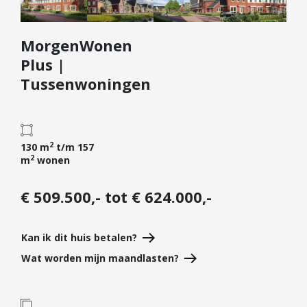
Diensten
MorgenWonen
Kopen
Plus |
Verkopen
Tussenwoningen
Huren
Verhuren
Taxeren
2
130 m
t/m 157
Verzekeren
2
m
wonen
Nieuwbouw
€ 509.500,- tot € 624.000,-
Projectontwikkelaars
Particulieren
Kan ik dit huis betalen?
Hypotheken
Wat worden mijn maandlasten?
Hypotheekadvies
Hypotheek oversluiten