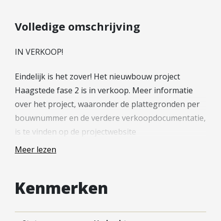
Hypotheek verhogen
Starterslening
Volledige omschrijving
Financiële check
IN VERKOOP!
Banken
Duurzame hypotheek
Eindelijk is het zover! Het nieuwbouw project
Haagstede fase 2 is in verkoop. Meer informatie
Reviews
over het project, waaronder de plattegronden per
Contact
bouwnummer en de verdere verkoopdocumentatie,
is te vinden op de projectwebsite
Leer ons kennen
(woneninhaagstede.nl). Wil je meer weten of heb je
Over Ons
Meer lezen
een woning gezien waar je interesse in hebt? Neem
Ons Team
dan contact op met de verkopend makelaar.
Vacatures
Kenmerken
FAQ
—
Blog