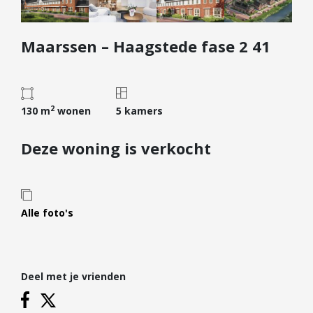
Diensten
Maarssen – Haagstede fase 2 41
Kopen
Verkopen
Huren
2
Verhuren
130 m
wonen
5 kamers
Taxeren
Deze woning is verkocht
Verzekeren
Nieuwbouw
Projectontwikkelaars
Alle foto's
Particulieren
Hypotheken
Deel met je vrienden
Hypotheekadvies
Hypotheek oversluiten