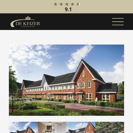
9.1
Koopaanbod
Bestaande bouw
Internationaal
Nieuwbouw
Bedrijfsaanbod
Huuraanbod
Bestaande bouw
Internationaal
Nieuwbouw
Bedrijfsaanbod