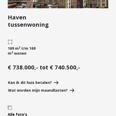
Diensten
Haven
Kopen
tussenwoning
Verkopen
Huren
Verhuren
2
169 m
t/m 169
Taxeren
2
m
wonen
Verzekeren
€ 738.000,- tot € 740.500,-
Nieuwbouw
Projectontwikkelaars
Kan ik dit huis betalen?
Particulieren
Wat worden mijn maandlasten?
Hypotheken
Hypotheekadvies
Hypotheek oversluiten
Alle foto's