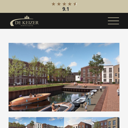
9.1
Koopaanbod
Bestaande bouw
Internationaal
Nieuwbouw
Bedrijfsaanbod
Huuraanbod
Bestaande bouw
Internationaal
Nieuwbouw
Bedrijfsaanbod