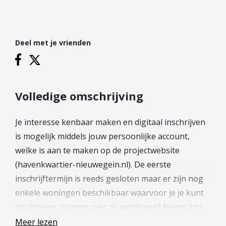
Hypotheek verhogen
Starterslening
Financiële check
Deel met je vrienden
Banken
Duurzame hypotheek
Reviews
Volledige omschrijving
Contact
Je interesse kenbaar maken en digitaal inschrijven
is mogelijk middels jouw persoonlijke account,
Leer ons kennen
welke is aan te maken op de projectwebsite
Over Ons
(havenkwartier-nieuwegein.nl). De eerste
Ons Team
inschrijftermijn is reeds gesloten maar er zijn nog
Vacatures
enkele woningen beschikbaar waarvoor je je kunt
FAQ
inschrijven. Vragen over de woningen? Neem dan
Blog
contact op met één van de verkopend makelaars
Meer lezen