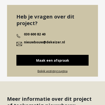
€
2
52
Ingetrokken
169 m
6
738.000,
Heb je vragen over dit
€
project?
2
53
Ingetrokken
169 m
6
740.500,
030 600 82 40
€
2
54
Ingetrokken
169 m
6
nieuwbouw@dekeizer.nl
740.500,
€
2
43
Ingetrokken
169 m
6
739.500,
Maak een afspraak
€
Bekijk vestiging pagina
2
44
Ingetrokken
169 m
6
738.000,
Meer informatie over dit project