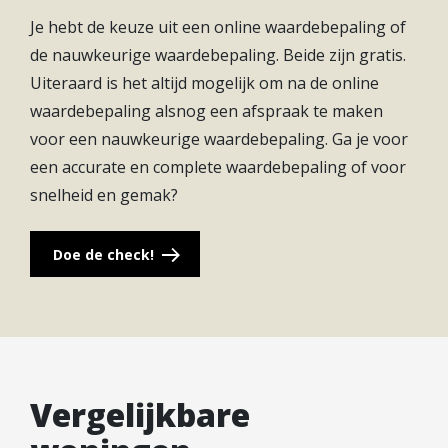
om een keuken naar eigen wens uit te zoeken! De
Je hebt de keuze uit een online waardebepaling of
fraaie raampartijen versterken het gevoel van
de nauwkeurige waardebepaling. Beide zijn gratis.
ruimtelijkheid en licht. Aan de achterzijde van de
Uiteraard is het altijd mogelijk om na de online
woning tref je de woonkamer met dubbel
waardebepaling alsnog een afspraak te maken
openslaande deuren naar de achtertuin. Vanuit de
voor een nauwkeurige waardebepaling. Ga je voor
woonkamer is er toegang tot de trapkast. In de
een accurate en complete waardebepaling of voor
trapkast tref je de bodemwarmtepomp. Het
snelheid en gemak?
voordeel van deze pomp is dat de vloeren in de
zomer ook gekoeld kunnen worden en de woning
Doe de check!
geheel gasloos is. Daarnaast een ideale extra plek
voor opslagruimte!
EERSTE VERDIEPING
De overloop biedt toegang tot alle vertrekken op
Vergelijkbare
deze verdieping. Aan de voorzijde tref je de master
bedroom, voorzien van diverse raampartijen. Wat