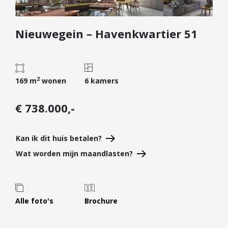
Diensten
Nieuwegein – Havenkwartier 51
Kopen
Verkopen
Huren
2
Verhuren
169 m
wonen
6 kamers
Taxeren
€ 738.000,-
Verzekeren
Nieuwbouw
Kan ik dit huis betalen?
Projectontwikkelaars
Wat worden mijn maandlasten?
Particulieren
Hypotheken
Alle foto's
Brochure
Hypotheekadvies
Hypotheek oversluiten