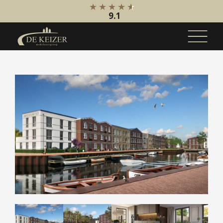
9.1
Koopaanbod
Bestaande bouw
Internationaal
Nieuwbouw
Bedrijfsaanbod
Huuraanbod
Bestaande bouw
Internationaal
Nieuwbouw
Bedrijfsaanbod