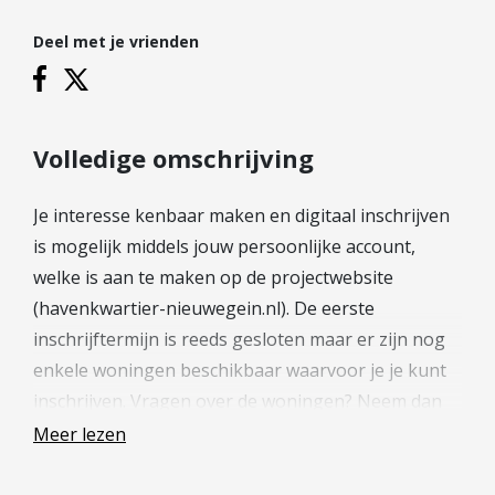
Hypotheek verhogen
Deel met je vrienden
Starterslening
Financiële check
Banken
Duurzame hypotheek
Volledige omschrijving
Reviews
Je interesse kenbaar maken en digitaal inschrijven
is mogelijk middels jouw persoonlijke account,
Contact
welke is aan te maken op de projectwebsite
Leer ons kennen
(havenkwartier-nieuwegein.nl). De eerste
Over Ons
inschrijftermijn is reeds gesloten maar er zijn nog
Ons Team
enkele woningen beschikbaar waarvoor je je kunt
Vacatures
inschrijven. Vragen over de woningen? Neem dan
FAQ
contact op met één van de verkopend makelaars
Meer lezen
voor meer informatie. We helpen je graag verder!
Blog