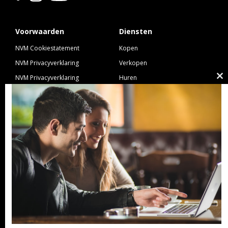
Voorwaarden
Diensten
NVM Cookiestatement
Kopen
NVM Privacyverklaring
Verkopen
NVM Privacyverklaring
Huren
Cl
Nieuwbouw
Verhuren
th
NVM Voorwaarden Consument
Taxeren
m
NVM Voorwaarden
Hypotheek
Professionele Opdrachtgevers
Verzekeren
Links
GeldXpert
Ibiza Real Estate BDK
NieuwWonenUtrecht
Zuijdplas | De Keizer