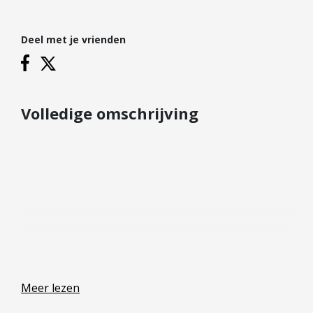
Hypotheek verhogen
Starterslening
Deel met je vrienden
Financiële check
Banken
Duurzame hypotheek
Volledige omschrijving
Reviews
Contact
Leer ons kennen
Over Ons
Ons Team
Vacatures
FAQ
Meer lezen
Blog