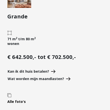
Diensten
Grande
Kopen
Verkopen
Huren
2
2
Verhuren
71 m
t/m 80 m
wonen
Taxeren
Verzekeren
€ 642.500,- tot € 702.500,-
Nieuwbouw
Kan ik dit huis betalen?
Projectontwikkelaars
Wat worden mijn maandlasten?
Particulieren
Hypotheken
Hypotheekadvies
Alle foto's
Hypotheek oversluiten