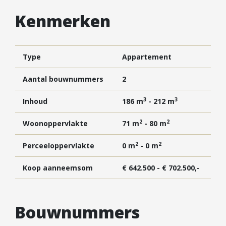
Vestigingen
Kenmerken
Vestiging Nieuwegein
Vestiging Houten
Vestiging Vleuten-De Meern en Leidsche Rijn
Type
Appartement
Vestiging Utrecht
Aantal bouwnummers
2
Vestiging Vianen
3
3
Vestiging Maarssen
Inhoud
186 m
- 212 m
2
2
Woonoppervlakte
71 m
- 80 m
Inloggen MOVE
2
2
Perceeloppervlakte
0 m
- 0 m
Koop aanneemsom
€ 642.500 - € 702.500,-
Bouwnummers