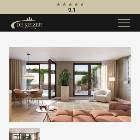
9.1
Koopaanbod
Bestaande bouw
Internationaal
Nieuwbouw
Bedrijfsaanbod
Huuraanbod
Bestaande bouw
Internationaal
Nieuwbouw
Bedrijfsaanbod