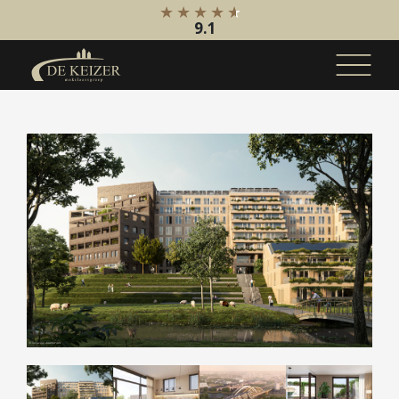
9.1
Koopaanbod
Bestaande bouw
Internationaal
Nieuwbouw
Bedrijfsaanbod
Huuraanbod
Bestaande bouw
Internationaal
Nieuwbouw
Bedrijfsaanbod