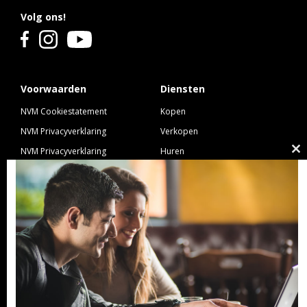
Volg ons!
Voorwaarden
Diensten
NVM Cookiestatement
Kopen
NVM Privacyverklaring
Verkopen
NVM Privacyverklaring
Huren
Cl
Nieuwbouw
Verhuren
th
NVM Voorwaarden Consument
Taxeren
m
NVM Voorwaarden
Hypotheek
Professionele Opdrachtgevers
Verzekeren
Links
GeldXpert