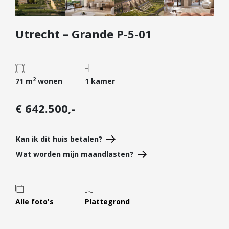
Diensten
Utrecht – Grande P-5-01
Kopen
Verkopen
Huren
2
Verhuren
71 m
wonen
1 kamer
Taxeren
€ 642.500,-
Verzekeren
Nieuwbouw
Kan ik dit huis betalen?
Projectontwikkelaars
Wat worden mijn maandlasten?
Particulieren
Hypotheken
Alle foto's
Plattegrond
Hypotheekadvies
Hypotheek oversluiten