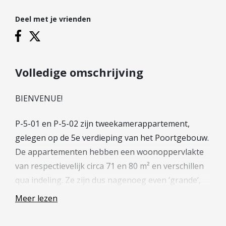
Hypotheek verhogen
Deel met je vrienden
Starterslening
Financiële check
Banken
Duurzame hypotheek
Volledige omschrijving
Reviews
BIENVENUE!
Contact
P-5-01 en P-5-02 zijn tweekamerappartement,
Leer ons kennen
gelegen op de 5e verdieping van het Poortgebouw.
Over Ons
De appartementen hebben een woonoppervlakte
van respectievelijk circa 71 en 80 m² en verschillen
Ons Team
qua indeling. Ze zijn dus nagenoeg even ‘grande’,
Vacatures
maar toch ook weer anders!
FAQ
Meer lezen
Blog
Zo heeft P-5-01 een ruime slaapkamer en een