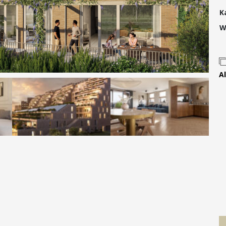
Contact
K
W
Al
 MOVE