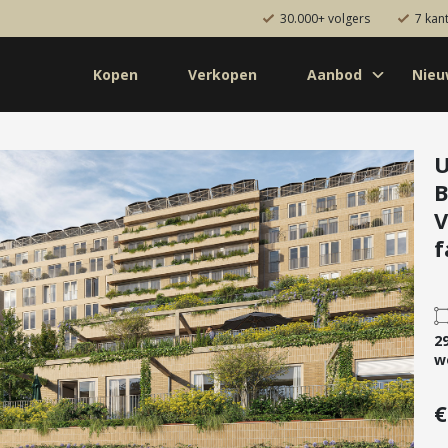
30.000+ volgers
7 kan
Kopen
Verkopen
Aanbod
Nie
Koop
Huur
Pro
od
Diensten
U
B
de bouw
Kopen
V
onaal
Verkopen
f
uw
Huren
aanbod
Verhuren
Taxeren
2
Verzekeren
w
€