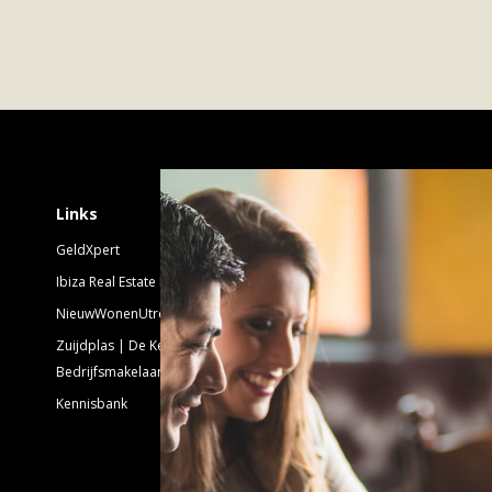
Schrijf je in voor 
Links
GeldXpert
Nieuwsbrief Nieuwbouw
Ibiza Real Estate BDK
NieuwWonenUtrecht
Emailadres:
Zuijdplas | De Keizer
Bedrijfsmakelaars
Kennisbank