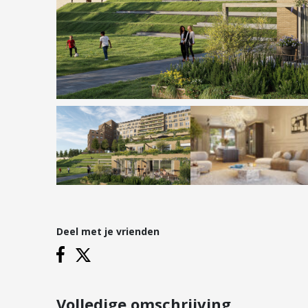
Hypotheken
Reviews
Hypotheekadvies
Hypotheek oversluiten
Hypotheek verhogen
Starterslening
Financiële check
Banken
Duurzame hypotheek
Deel met je vrienden
Vestigingen
Inloggen
Vestiging Nieuwegein
Vestiging Houten
Volledige omschrijving