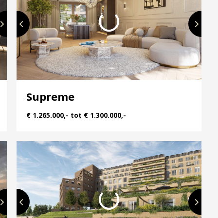
en en uniek tot ruim en elegant — Bellevue biedt voor
egarandeerd.
je in! Bellevue-utrecht.nl
Supreme
€ 1.265.000,- tot € 1.300.000,-