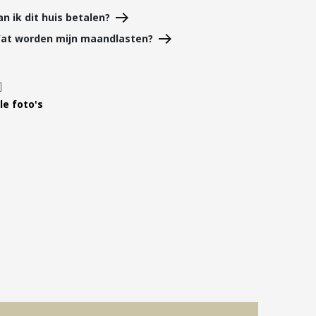
Leer ons kennen
an ik dit huis betalen?
Over Ons
at worden mijn maandlasten?
Ons Team
Vacatures
le foto's
FAQ
Blog