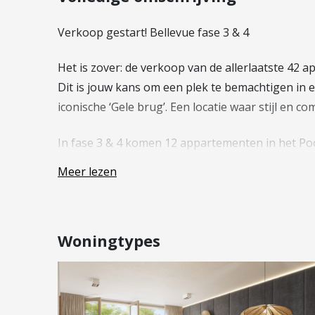
Vestiging Vleuten-De Meern en
Leidsche Rijn
Verkoop gestart! Bellevue fase 3 & 4
Vestiging Utrecht
Het is zover: de verkoop van de allerlaatste 42 a
Vestiging Vianen
Dit is jouw kans om een plek te bemachtigen in
Vestiging Maarssen
iconische ‘Gele brug’. Een locatie waar stijl en 
In fase 3 & 4 komen 12 appartementen in het P
beschikbaar. Beide gebouwen hebben een geheel 
Meer lezen
aantrekkelijk.
Het Poortgebouw biedt appartementen met uniek
gebouwvorm. Hier vind je appartementen met een
Woningtypes
bijzonders zoekt.
Het Valleigebouw daarentegen bevat appartemente
rustig en harmonieus opgezet. De royale en gr