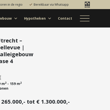
toren in de regio
Bereikbaar via Whatsapp
uwbouw
Hypotheken
Contact
Bestaande bouw
Particulieren
Hypotheekadvies
Bestaande bouw
Internationaal
jectontwikkelaars
Hypotheek
Nieuwbouw
Internationaal
Nieuwbouw
oversluiten
trecht –
ellevue |
Bedrijfsaanbod
Nieuwbouw
Hypotheek
Projectontwikkelaars
verhogen
alleigebouw
Bedrijfsaanbod
Particulieren
ase 4
Starterslening
Financiële check
Duurzame
hypotheek
2
2
9 m
- 159 m
onen
Banken
 265.000,- tot € 1.300.000,-