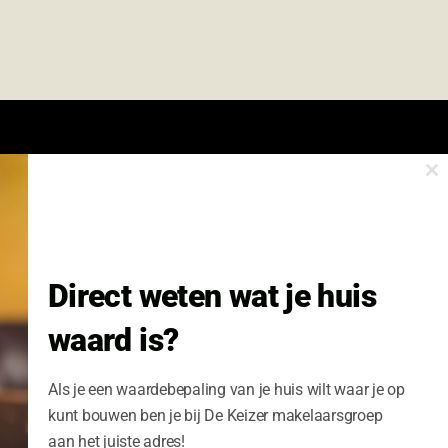
Cl
onze nieuwsbrief.
th
m
Nieuwsbrief Wonen enzo!
Direct weten wat je huis
Volledige Naam:
waard is?
Schrijf me nu in
Als je een waardebepaling van je huis wilt waar je op
kunt bouwen ben je bij De Keizer makelaarsgroep
aan het juiste adres!