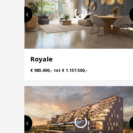
Kortom: er is écht wat te kiezen. Van uitgesprok
elke woonstijl een passende mogelijkheid.
De bouw is al gestart, dus hier woon je straks g
Bekijk alle details op de projectwebsite en schrijf 
Royale
€ 985.000,- tot € 1.157.500,-