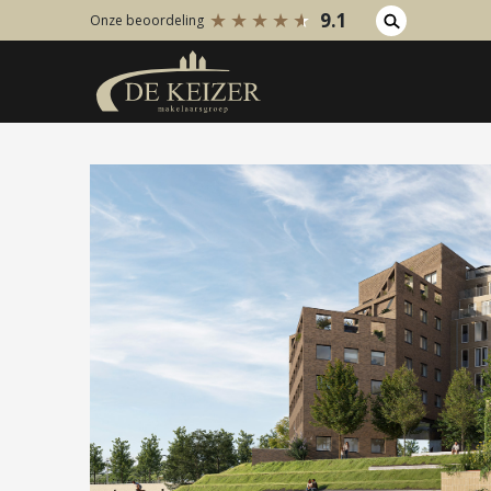
9.1
Onze beoordeling
Koopaanbod
Huuraanb
Bestaande bouw
Bestaan
Internationaal
Internati
Nieuwbouw
Nieuwbo
Bedrijfsaanbod
Bedrijfs