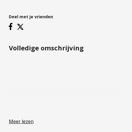
Hypotheek verhogen
Starterslening
Deel met je vrienden
Financiële check
Banken
Duurzame hypotheek
Volledige omschrijving
Reviews
Contact
Leer ons kennen
Over Ons
Ons Team
Vacatures
FAQ
Meer lezen
Blog