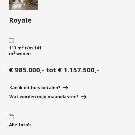
Diensten
Royale
Kopen
Verkopen
Huren
2
Verhuren
113 m
t/m 141
2
m
wonen
Taxeren
Verzekeren
€ 985.000,- tot € 1.157.500,-
Nieuwbouw
Kan ik dit huis betalen?
Projectontwikkelaars
Wat worden mijn maandlasten?
Particulieren
Hypotheken
Hypotheekadvies
Alle foto's
Hypotheek oversluiten