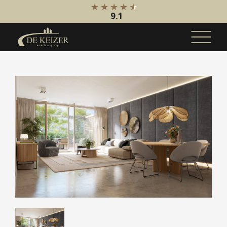
9.1
Koopaanbod
Bestaande bouw
Internationaal
Nieuwbouw
Bedrijfsaanbod
Huuraanbod
Bestaande bouw
Internationaal
Nieuwbouw
Bedrijfsaanbod