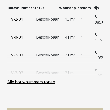
Bouwnummer
Status
Woonopp.
Kamers
Prijs
€
2
V-2-01
Beschikbaar
113 m
1
985.000,
€
2
V-0-01
Beschikbaar
141 m
1
1.157.50
€
2
V-2-03
Beschikbaar
121 m
1
1.055.00
€
2
V-2-02
Beschikbaar
121 m
1
1.052.00
Alle bouwnummers tonen
€
2
V-2-05
Beschikbaar
121 m
1
1.055.00
€
2
V-2-04
Beschikbaar
121 m
1