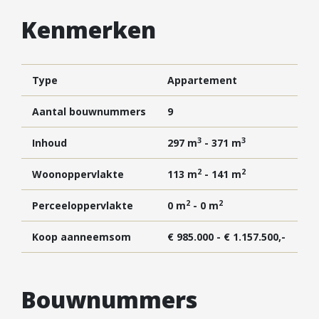
Vestigingen
Kenmerken
Vestiging Nieuwegein
Vestiging Houten
Vestiging Vleuten-De Meern en Leidsche Rijn
Type
Appartement
Vestiging Utrecht
Aantal bouwnummers
9
Vestiging Vianen
3
3
Vestiging Maarssen
Inhoud
297 m
- 371 m
2
2
Woonoppervlakte
113 m
- 141 m
Inloggen MOVE
2
2
Perceeloppervlakte
0 m
- 0 m
Koop aanneemsom
€ 985.000 - € 1.157.500,-
Bouwnummers