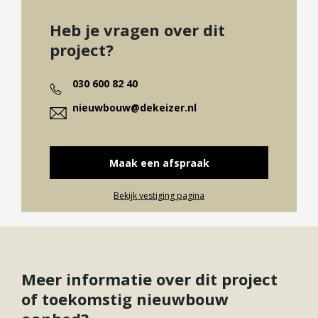
1.052.00
Heb je vragen over dit
€
project?
2
V-2-06
Beschikbaar
121 m
1
1.052.50
030 600 82 40
€
2
V-2-08
Beschikbaar
121 m
1
nieuwbouw@dekeizer.nl
1.062.50
€
2
V-2-07
Beschikbaar
121 m
1
1.055.00
Maak een afspraak
Bekijk vestiging pagina
Meer informatie over dit project
of toekomstig nieuwbouw