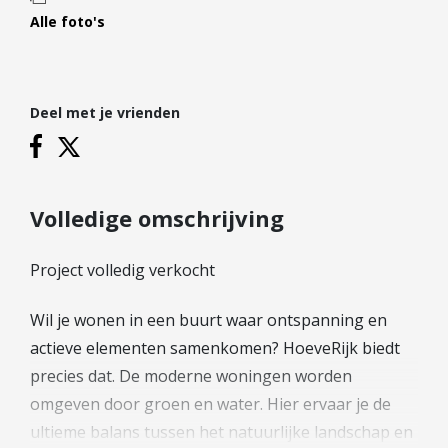
Hypotheek verhogen
Alle foto's
Starterslening
Financiële check
Banken
Deel met je vrienden
Duurzame hypotheek
Reviews
Volledige omschrijving
Contact
Project volledig verkocht
Leer ons kennen
Over Ons
Wil je wonen in een buurt waar ontspanning en
Ons Team
actieve elementen samenkomen? HoeveRijk biedt
Vacatures
precies dat. De moderne woningen worden
FAQ
omgeven door groen en water. Hier ervaar je de
Blog
ultieme balans tussen het natuurlijke landschap en