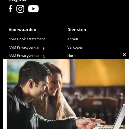
Voorwaarden
Diensten
NVM Cookiestatement
Kopen
NVM Privacyverklaring
Verkopen
NVM Privacyverklaring
Huren
Cl
Nieuwbouw
Verhuren
th
NVM Voorwaarden Consument
Taxeren
m
NVM Voorwaarden
Hypotheek
Professionele Opdrachtgevers
Verzekeren
Links
GeldXpert
Ibiza Real Estate BDK