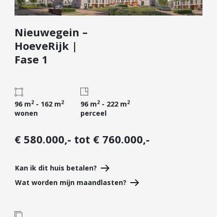
Diensten
Nieuwegein –
Kopen
HoeveRijk |
Verkopen
Fase 1
Huren
Verhuren
Taxeren
2
2
2
2
96 m
- 162 m
96 m
- 222 m
Verzekeren
wonen
perceel
Nieuwbouw
€ 580.000,- tot € 760.000,-
Projectontwikkelaars
Particulieren
Kan ik dit huis betalen?
Hypotheken
Wat worden mijn maandlasten?
Hypotheekadvies
Hypotheek oversluiten