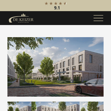
9.1
Koopaanbod
Bestaande bouw
Internationaal
Nieuwbouw
Bedrijfsaanbod
Huuraanbod
Bestaande bouw
Internationaal
Nieuwbouw
Bedrijfsaanbod