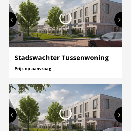
dichtbij; binnen 10 minuten fietsen sta je in het
winkelcentrum. Met de sneltram die in de wijk stopt,
sta je binnen een paar minuten op het treinstation
van Utrecht Centraal.
HoeveRijk is ook met de auto goed ontsloten, je zit
zo op de A2 richting Amsterdam, de A27 naar
Stadswachter Tussenwoning
Hilversum en A12 richting Arnhem en Den Haag.
Prijs op aanvraag
Kortom; je woont heerlijk centraal in Nieuwegein!