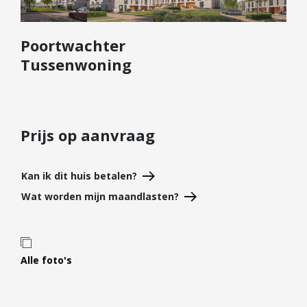
Diensten
Poortwachter
Kopen
Tussenwoning
Verkopen
Huren
Verhuren
Taxeren
Prijs op aanvraag
Verzekeren
Kan ik dit huis betalen?
Nieuwbouw
Wat worden mijn maandlasten?
Projectontwikkelaars
Particulieren
Hypotheken
Alle foto's
Hypotheekadvies
Hypotheek oversluiten