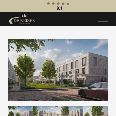
9.1
Koopaanbod
Bestaande bouw
Internationaal
Nieuwbouw
Bedrijfsaanbod
Huuraanbod
Bestaande bouw
Internationaal
Nieuwbouw
Bedrijfsaanbod