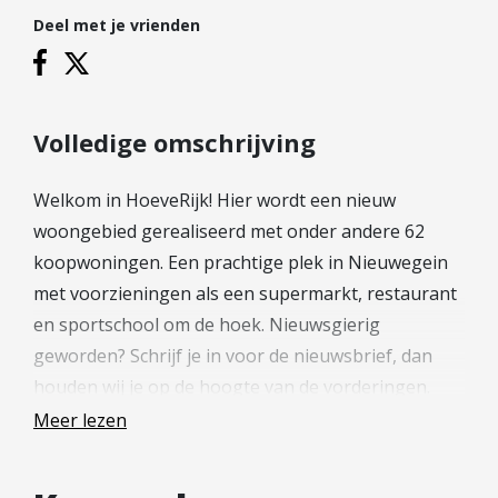
Hypotheek verhogen
Deel met je vrienden
Starterslening
Financiële check
Banken
Volledige omschrijving
Duurzame hypotheek
Welkom in HoeveRijk! Hier wordt een nieuw
Reviews
woongebied gerealiseerd met onder andere 62
Contact
koopwoningen. Een prachtige plek in Nieuwegein
met voorzieningen als een supermarkt, restaurant
Leer ons kennen
en sportschool om de hoek. Nieuwsgierig
Over Ons
geworden? Schrijf je in voor de nieuwsbrief, dan
Ons Team
houden wij je op de hoogte van de vorderingen.
Vacatures
(hoeverijk-nieuwegein.nl)
Meer lezen
FAQ
Blog
—