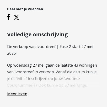
Hypotheek verhogen
Deel met je vrienden
Starterslening
Financiële check
Banken
Duurzame hypotheek
Volledige omschrijving
Reviews
De verkoop van Ivoordreef | Fase 2 start 27 mei
2026!
Contact
Leer ons kennen
Op woensdag 27 mei gaan de laatste 43 woningen
Over Ons
van Ivoordreef in verkoop. Vanaf die datum kun je
je definitief inschrijven op jouw favoriete
Ons Team
bouwnummer(s). Ook kun je op 27 mei langs
Vacatures
komen op de Meet & Greet, om je vragen te stellen.
FAQ
Meer lezen
Het verkoopteam staat voor je klaar in theater
Blog
ZIMIHC Stefanus aan de Braziliëdreef 2, van 17.30