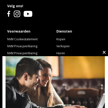
Volg ons!
Voorwaarden
Diensten
NVM Cookiestatement
Kopen
NVM Privacyverklaring
Verkopen
NVM Privacyverklaring
Huren
Cl
Nieuwbouw
Verhuren
th
NVM Voorwaarden Consument
Taxeren
m
NVM Voorwaarden
Hypotheek
Professionele Opdrachtgevers
Verzekeren
Links
GeldXpert