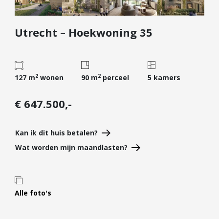
Diensten
Utrecht – Hoekwoning 35
Kopen
Verkopen
Huren
2
2
Verhuren
127 m
wonen
90 m
perceel
5 kamers
Taxeren
€ 647.500,-
Verzekeren
Nieuwbouw
Kan ik dit huis betalen?
Projectontwikkelaars
Wat worden mijn maandlasten?
Particulieren
Hypotheken
Alle foto's
Hypotheekadvies
Hypotheek oversluiten