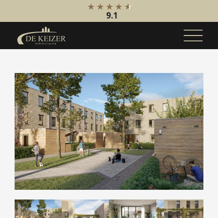
9.1
Koopaanbod
Bestaande bouw
Internationaal
Nieuwbouw
Bedrijfsaanbod
Huuraanbod
Bestaande bouw
Internationaal
Nieuwbouw
Bedrijfsaanbod