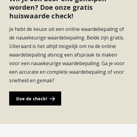
worden? Doe onze gratis
Doe de deur naar de woonkamer open en geniet
huiswaarde check!
van de mooie ruime woonkamer. De woonkamer
grenst aan de achtertuin en heeft een mooie open
Je hebt de keuze uit een online waardebepaling of
keuken aan de voorkant van de woning. Wel zo
de nauwkeurige waardebepaling. Beide zijn gratis.
gezellig als je aan het koken bent. Liever een
Uiteraard is het altijd mogelijk om na de online
gesloten keuken? Ook dat is geen probleem.
waardebepaling alsnog een afspraak te maken
voor een nauwkeurige waardebepaling. Ga je voor
Op de eerste verdieping vind je drie slaapkamers.
een accurate en complete waardebepaling of voor
Maak hier bijvoorbeeld één grote slaapkamer en
snelheid en gemak?
twee gezellige kinderkamers. Of wordt één van de
kamers je thuiskantoor of misschien wel je
inloopkast? Opties genoeg! Ook is op deze
Doe de check!
verdieping de badkamer met een douche, wastafel
en toilet.
Op de tweede verdieping is de vierde slaapkamer