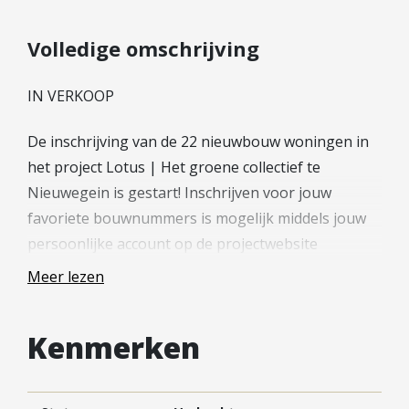
Hypotheek verhogen
Starterslening
Volledige omschrijving
Financiële check
IN VERKOOP
Banken
Duurzame hypotheek
De inschrijving van de 22 nieuwbouw woningen in
het project Lotus | Het groene collectief te
Reviews
Nieuwegein is gestart! Inschrijven voor jouw
Contact
favoriete bouwnummers is mogelijk middels jouw
persoonlijke account op de projectwebsite
Leer ons kennen
(woneninlotus.nl).
Over Ons
Meer lezen
Kies je voor een royale stadswoning, parkwoning
Ons Team
of toch voor één van de unieke patiowoningen? De
Vacatures
Kenmerken
keus is aan jou!
FAQ
Blog
—