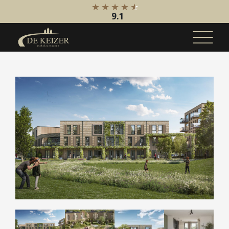
9.1
Koopaanbod
Bestaande bouw
Internationaal
Nieuwbouw
Bedrijfsaanbod
Huuraanbod
Bestaande bouw
Internationaal
Nieuwbouw
Bedrijfsaanbod