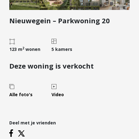
Diensten
Nieuwegein – Parkwoning 20
Kopen
Verkopen
Huren
2
Verhuren
123 m
wonen
5 kamers
Taxeren
Deze woning is verkocht
Verzekeren
Nieuwbouw
Projectontwikkelaars
Alle foto's
Video
Particulieren
Hypotheken
Deel met je vrienden
Hypotheekadvies
Hypotheek oversluiten