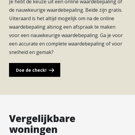
Je hebt de keuze uit een online waardebepaling of
de nauwkeurige waardebepaling. Beide zijn gratis.
VOORZIENINGEN
Uiteraard is het altijd mogelijk om na de online
In Lotus woon je overal vlakbij. Op loop- en
waardebepaling alsnog een afspraak te maken
fietstafstand vind je scholen en sportclubs,
voor een nauwkeurige waardebepaling. Ga je voor
winkelcentrum Hoog Zandveld, Vreeswijk en
een accurate en complete waardebepaling of voor
natuurlijk het centrum van Nieuwegein. In
snelheid en gemak?
winkelcentrum City Plaza vind je zo’n 150 winkels.
Alles wat het leven zo leuk maakt vind je direct om
Doe de check!
de hoek! Nieuwegein biedt voldoende om je niet te
hoeven vervelen: Musea, winkels, gezellige horeca
gelegenheden, een theater en de bioscoop.
Daarnaast ben je binnen 10 minuten in het
gezellige stadscentrum van Utrecht.
Vergelijkbare
woningen