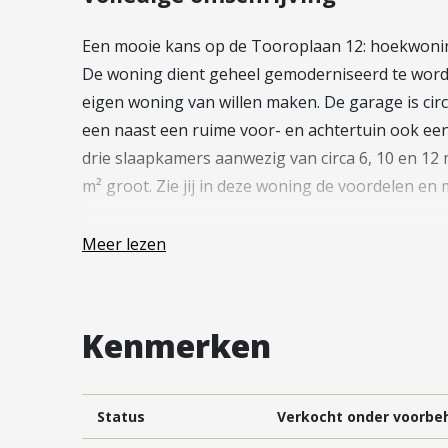
Vestiging Vleuten-De Meern en
Leidsche Rijn
Een mooie kans op de Tooroplaan 12: hoekwoning
Vestiging Utrecht
De woning dient geheel gemoderniseerd te worde
eigen woning van willen maken. De garage is cir
Vestiging Vianen
een naast een ruime voor- en achtertuin ook een 
Vestiging Maarssen
drie slaapkamers aanwezig van circa 6, 10 en 12 m
m² groot. Zie jij in deze woning de voordelen en 
Indeling:
Meer lezen
Begane grond:
Ruime voortuin met de mogelijkheid te parkeren o
Kenmerken
20 m² vanuit de voortuin en de achtertuin. Entree,
keuken en de woonkamer. De woonkamer is circa
aan de voor- en achterzijde van de woning. Er i
Status
Verkocht onder voorbe
keuken is circa 6 m² groot. Via de deur in de ke