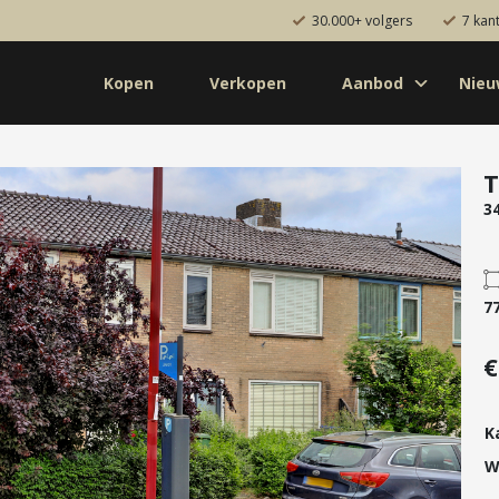
30.000+ volgers
7 kan
Kopen
Verkopen
Aanbod
Nie
Koop
Huur
Pro
od
Diensten
T
3
de bouw
Kopen
onaal
Verkopen
uw
Huren
7
aanbod
Verhuren
€
Taxeren
Verzekeren
K
W