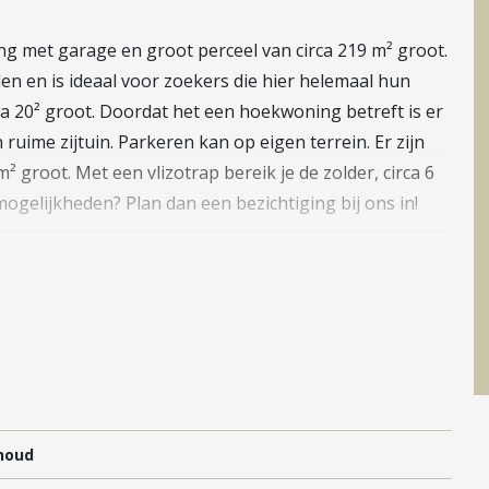
 met garage en groot perceel van circa 219 m² groot.
n en is ideaal voor zoekers die hier helemaal hun
ca 20² groot. Doordat het een hoekwoning betreft is er
ruime zijtuin. Parkeren kan op eigen terrein. Er zijn
² groot. Met een vlizotrap bereik je de zolder, circa 6
mogelijkheden? Plan dan een bezichtiging bij ons in!
p eigen terrein. Er is toegang tot de garage van circa
 hal meterkast en tot de trapkast, het toilet, de
 23 m² groot en voorzien van een groot raampartij
s een dichte keuken ten opzichte van de woonkamer. De
houd
uken bereik je de achtertuin, gelegen op het noorden. De