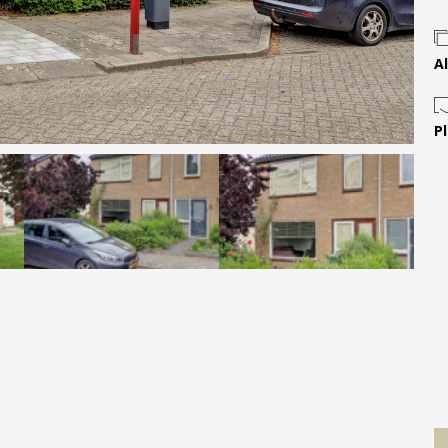
Contact
Al
P
 MOVE