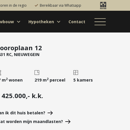
toren in de regio
Bereikbaar via Whatsapp
uwbouw
Hypotheken
Contact
Bestaande bouw
Particulieren
Hypotheekadvies
Bestaande bouw
Internationaal
jectontwikkelaars
Hypotheek
Nieuwbouw
Internationaal
Nieuwbouw
oversluiten
ooroplaan 12
431 RC, NIEUWEGEIN
Bedrijfsaanbod
Nieuwbouw
Hypotheek
Projectontwikkelaars
verhogen
Bedrijfsaanbod
Particulieren
Starterslening
2
2
7 m
wonen
219 m
perceel
5 kamers
Financiële check
Duurzame
 425.000,- k.k.
hypotheek
Banken
an ik dit huis betalen?
at worden mijn maandlasten?