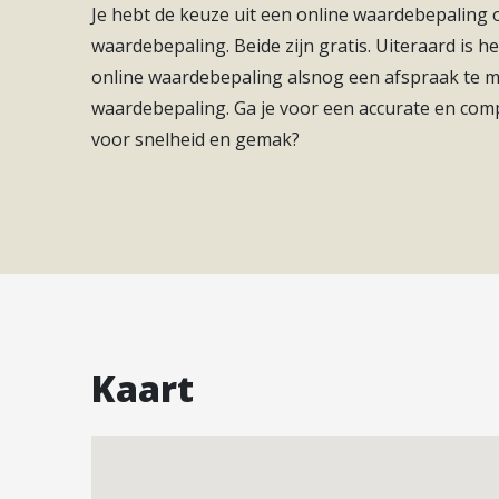
Je hebt de keuze uit een online waardebepaling
– Centraal in Nieuwegein gelegen, op loopafstan
Aantal kamers
5
waardebepaling. Beide zijn gratis. Uiteraard is he
Makado;
Aantal slaapkamers
3
online waardebepaling alsnog een afspraak te
– Openbaar vervoer zoals tram en bus zijn op lo
waardebepaling. Ga je voor een accurate en com
– De uitvalswegen zijn zeer snel te bereiken.
Bouwvorm
Bestaande bouw
voor snelheid en gemak?
Energieklasse
E
Energielabel: E
Soort(en) verwarming
Cv Ketel
Oplevering in overleg.
CV ketel eigendom
Eigendom
Interesse in dit huis? Schakel direct jouw eige
De NVM-aankoopmakelaar komt op voor jouw bela
Soort(en) warm water
Cv Ketel
Adressen van collega NVM-aankoopmakelaars in 
Kaart