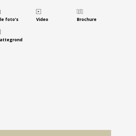
Leer ons kennen
Over Ons
le foto's
Video
Brochure
Ons Team
Vacatures
lattegrond
FAQ
Blog