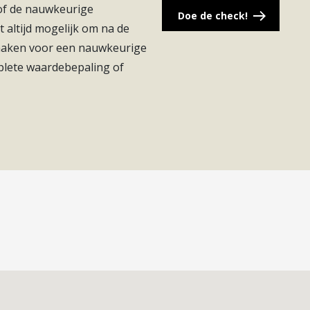
 of de nauwkeurige
d van zowel stadscentrum City Plaza als winkelcentrum
Doe de check!
t altijd mogelijk om na de
 maken voor een nauwkeurige
opafstand gelegen;
plete waardebepaling of
n NVM-aankoopmakelaar in.
ng en bespaart tijd, geld en zorgen.
Nieuwegein zijn te vinden op Funda.