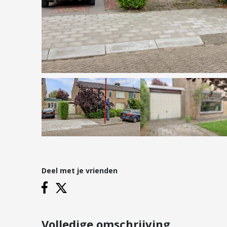
Hypotheken
Reviews
Hypotheekadvies
Hypotheek oversluiten
Hypotheek verhogen
Starterslening
Financiële check
Banken
Duurzame hypotheek
Deel met je vrienden
Vestigingen
Inloggen
Vestiging Nieuwegein
Vestiging Houten
Volledige omschrijving