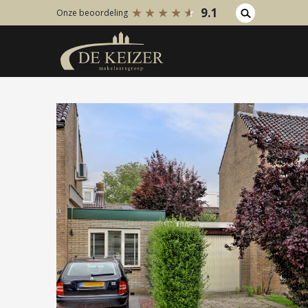
9.1
Onze beoordeling
Koopaanbod
Huuraanb
Bestaande bouw
Bestaan
Internationaal
Internati
Nieuwbouw
Nieuwbo
Bedrijfsaanbod
Bedrijfs