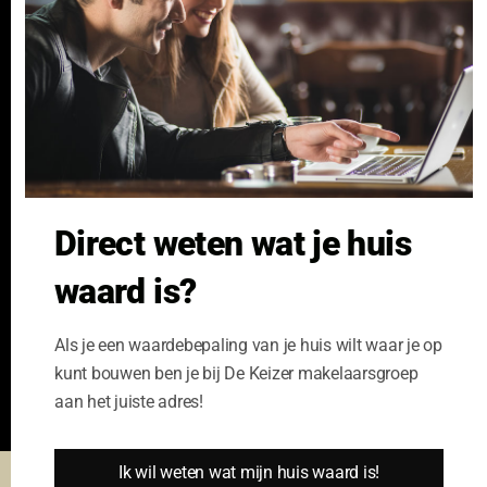
Nieuwbouw
Verhuren
NVM Voorwaarden Consument
Taxeren
NVM Voorwaarden
Hypotheek
Professionele Opdrachtgevers
Verzekeren
Links
GeldXpert
Direct weten wat je huis
Ibiza Real Estate BDK
waard is?
NieuwWonenUtrecht
Zuijdplas | De Keizer
Bedrijfsmakelaars
Als je een waardebepaling van je huis wilt waar je op
Kennisbank
kunt bouwen ben je bij De Keizer makelaarsgroep
aan het juiste adres!
Ik wil weten wat mijn huis waard is!