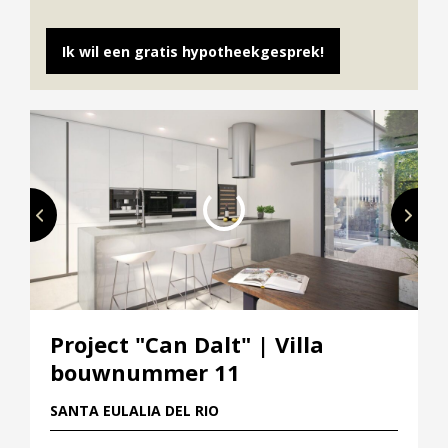
Straatnaam
Ik wil een gratis hypotheekgesprek!
Aantal kamers
pervlakte
Project "Can Dalt" | Villa
bouwnummer 11
SANTA EULALIA DEL RIO