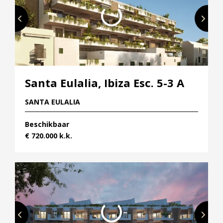
Vestigingen
Vestiging Nieuwegein
Vestiging Houten
Vestiging Vleuten-De Meern en Leidsche Rijn
Vestiging Utrecht
Santa Eulalia, Ibiza Esc. 5-3 A
Vestiging Vianen
Vestiging Maarssen
SANTA EULALIA
Inloggen MOVE
Beschikbaar
€ 720.000 k.k.