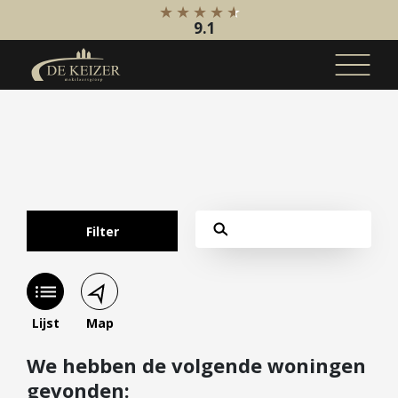
9.1
Koopaanbod
Bestaande bouw
Internationaal
Nieuwbouw
Filter
Bedrijfsaanbod
Huuraanbod
Bestaande bouw
Lijst
Map
Internationaal
We hebben de volgende woningen
Nieuwbouw
gevonden:
Bedrijfsaanbod