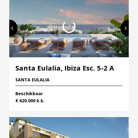
Hypotheek verhogen
Starterslening
Financiële check
Banken
Duurzame hypotheek
Reviews
Santa Eulalia, Ibiza Esc. 5-2 A
Contact
SANTA EULALIA
Leer ons kennen
Over Ons
Beschikbaar
€ 620.000 k.k.
Ons Team
Vacatures
FAQ
Blog