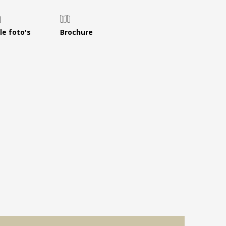
Leer ons kennen
Over Ons
le foto's
Brochure
Ons Team
Vacatures
FAQ
Blog