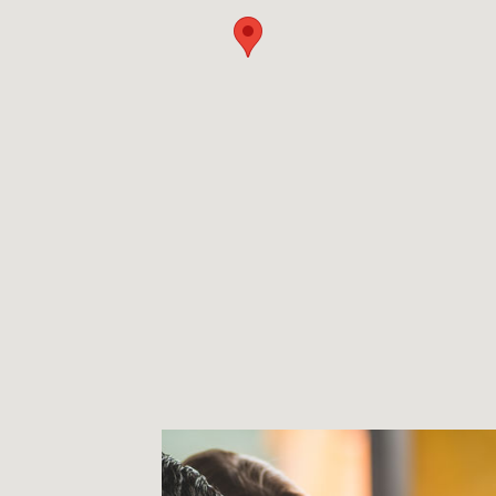
o different styles that reflect the diversity of Ibiza.
lle San José is inspired by the traditional Casa Payesa,
hat evoke the natural contrast of the green juniper
 two-bedroom penthouses and spacious three-bedroom
, the mountain-side façade has a contemporary design
ood into every room. Here you will find modern one- and
-bedroom penthouses with private pools, allowing you
 exclusive and private setting.
aterials, specially selected to withstand coastal
etail: light-colored floors and walls, open kitchens with
brands such as Bosch and Balay, fully equipped
 uses aerothermal heat to ensure year-round comfort.
iciency and the commitment to a sustainable lifestyle.
hout having to worry about anything, we offer an
furnish your home with exclusive and functional designs