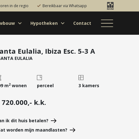
toren in de regio
Bereikbaar via Whatsapp
uwbouw
Hypotheken
Contact
Bestaande bouw
Particulieren
Hypotheekadvies
Bestaande bouw
Internationaal
jectontwikkelaars
Hypotheek
Nieuwbouw
Internationaal
Nieuwbouw
oversluiten
anta Eulalia, Ibiza Esc. 5-3 A
 SANTA EULALIA
Bedrijfsaanbod
Nieuwbouw
Hypotheek
Projectontwikkelaars
verhogen
Bedrijfsaanbod
Particulieren
Starterslening
2
09 m
wonen
perceel
3 kamers
Financiële check
Duurzame
 720.000,- k.k.
hypotheek
Banken
an ik dit huis betalen?
at worden mijn maandlasten?