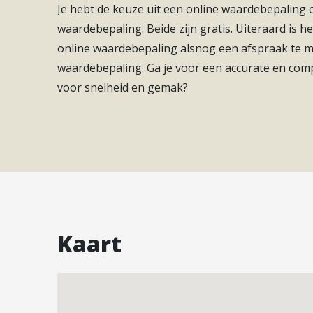
Je hebt de keuze uit een online waardebepaling
De oplevering van dit spectaculaire project is g
waardebepaling. Beide zijn gratis. Uiteraard is he
Soort(en) warm water
Elektrische Boiler Eig
602.000. Dit complex is meer dan alleen een woonp
online waardebepaling alsnog een afspraak te
design, mediterrane traditie en comfort samenk
waardebepaling. Ga je voor een accurate en com
thuis op het eiland.
voor snelheid en gemak?
De getoonde afbeeldingen zijn indicatief en kome
zijn inbegrepen.
Bijzonderheden
Warm water: elektrisch
Oriëntatie: Zuid
Keuken: Amerikaans
Kaart
Bouwjaar: 2025
Algemene staat: Klaar om te betrekken
Energiecertificaat: IN AFWACHTING
Emissiecertificaat: IN AFWACHTING