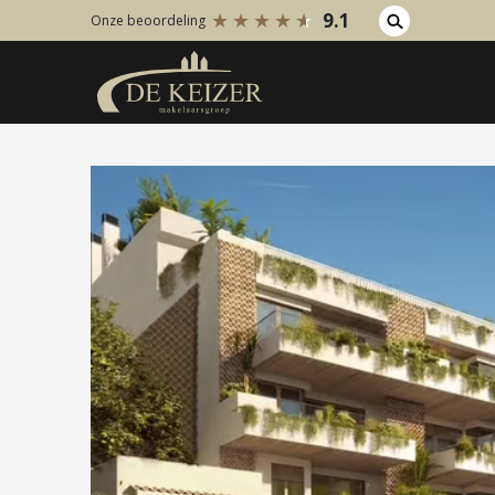
9.1
Onze beoordeling
Koopaanbod
Huuraanb
Bestaande bouw
Bestaan
Internationaal
Internati
Nieuwbouw
Nieuwbo
Bedrijfsaanbod
Bedrijfs