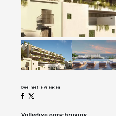
Hypotheken
Reviews
Hypotheekadvies
Hypotheek oversluiten
Hypotheek verhogen
Starterslening
Financiële check
Banken
Duurzame hypotheek
Deel met je vrienden
Vestigingen
Inloggen
Vestiging Nieuwegein
Vestiging Houten
Volledige omschrijving