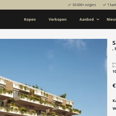
30.000+ volgers
7 kan
Kopen
Verkopen
Aanbod
Nie
Koop
Huur
Pro
od
Diensten
S
,
de bouw
Kopen
onaal
Verkopen
uw
Huren
1
aanbod
Verhuren
€
Taxeren
Verzekeren
K
W