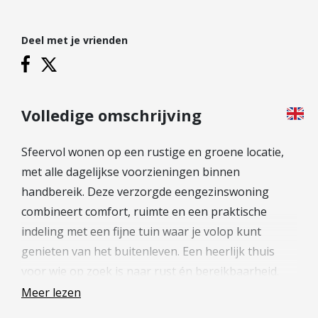
Hypotheek verhogen
Starterslening
Deel met je vrienden
Financiële check
Banken
Duurzame hypotheek
Volledige omschrijving
Reviews
Sfeervol wonen op een rustige en groene locatie,
Contact
met alle dagelijkse voorzieningen binnen
handbereik. Deze verzorgde eengezinswoning
Leer ons kennen
combineert comfort, ruimte en een praktische
Over Ons
indeling met een fijne tuin waar je volop kunt
Ons Team
genieten van het buitenleven. Een heerlijk thuis
Vacatures
voor wie op zoek is naar rust én bereikbaarheid.
FAQ
Meer lezen
Blog
De Meern is een geliefde woonomgeving aan de