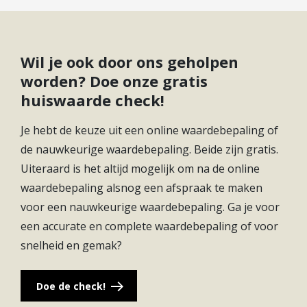
CV ketel brandstof
Gas
Aan de voorzijde van de woning bevindt zich de
moderne keuken, uitgevoerd in een neutrale
CV ketel eigendom
Eigendom
kleurstelling en voorzien van diverse
Wil je ook door ons geholpen
Soort(en) warm water
Cv Ketel
inbouwapparatuur. De open verbinding met de
worden? Doe onze gratis
woonkamer zorgt voor een fijne leefruimte waar
huiswaarde check!
koken en samenzijn moeiteloos samenkomen.
Zowel de woonkamer als de keuken zijn voorzien
Je hebt de keuze uit een online waardebepaling of
van comfortabele vloerverwarming.
de nauwkeurige waardebepaling. Beide zijn gratis.
Uiteraard is het altijd mogelijk om na de online
Voor- en achtertuin
waardebepaling alsnog een afspraak te maken
De woning beschikt over een verzorgde voor- en
voor een nauwkeurige waardebepaling. Ga je voor
achtertuin. De achtertuin biedt volop privacy en
een accurate en complete waardebepaling of voor
ruimte voor meerdere zitplekken, waardoor je hier
snelheid en gemak?
op ieder moment van de dag kunt genieten van zon
of schaduw. Daarnaast is er een vrijstaande houten
Doe de check!
berging aanwezig, ideaal voor het stallen van