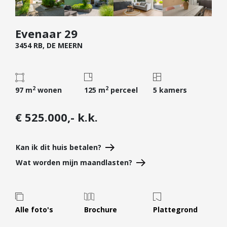
Diensten
Evenaar 29
Kopen
3454 RB, DE MEERN
Verkopen
Huren
Verhuren
2
2
97 m
wonen
125 m
perceel
5 kamers
Taxeren
Verzekeren
€ 525.000,- k.k.
Nieuwbouw
Kan ik dit huis betalen?
Projectontwikkelaars
Wat worden mijn maandlasten?
Particulieren
Hypotheken
Hypotheekadvies
Alle foto's
Brochure
Plattegrond
Hypotheek oversluiten