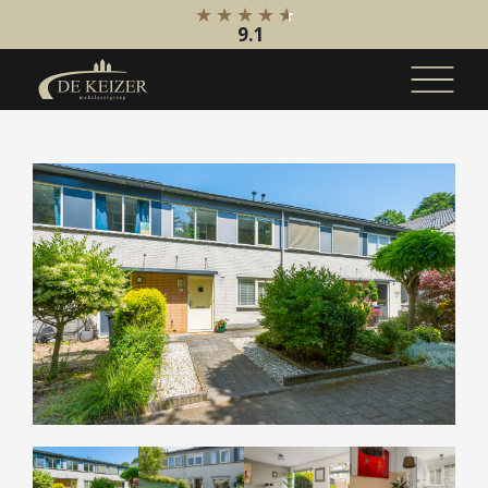
9.1
Koopaanbod
Bestaande bouw
Internationaal
Nieuwbouw
Bedrijfsaanbod
Huuraanbod
Bestaande bouw
Internationaal
Nieuwbouw
Bedrijfsaanbod