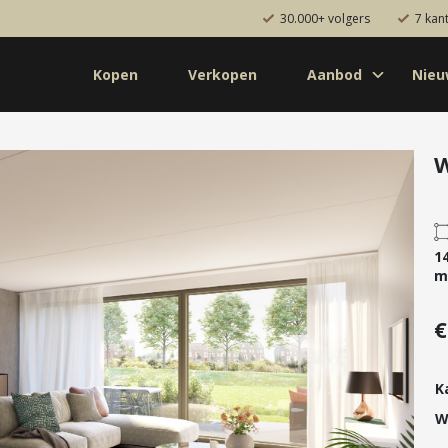
30.000+ volgers
7 kan
Kopen
Verkopen
Aanbod
Nie
Koop
Huur
Pro
od
Diensten
de bouw
Kopen
onaal
Verkopen
1
uw
Huren
m
aanbod
Verhuren
€
Taxeren
Verzekeren
K
W