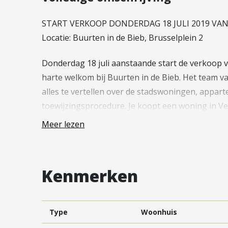
Vestiging Vleuten-De Meern en
Leidsche Rijn
START VERKOOP DONDERDAG 18 JULI 2019 VAN 
Vestiging Utrecht
Locatie: Buurten in de Bieb, Brusselplein 2
Vestiging Vianen
Donderdag 18 juli aanstaande start de verkoop va
Vestiging Maarssen
harte welkom bij Buurten in de Bieb. Het team va
alles te vertellen over de stadswoningen, appar
toewijzingsprocedure. Je koopt een woning in Ve
onder het genot van een lekker kopje koffie of th
Meer lezen
verkoopdocumentatie doornemen. Via de projectwe
het start verkoop event.
Kenmerken
—
Vestibule is een ideaal vertrekpunt om van alle
Type
Woonhuis
centrale ligging, tegen het winkelcentrum Leidsch