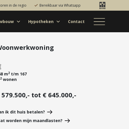
toren in de regio
Bereikbaar via Whatsapp
uwbouw
Hypotheken
Contact
Bestaande bouw
Particulieren
Hypotheekadvies
Bestaande bouw
Internationaal
jectontwikkelaars
Hypotheek
Nieuwbouw
Internationaal
Nieuwbouw
oversluiten
Woonwerkwoning
Bedrijfsaanbod
Nieuwbouw
Hypotheek
Projectontwikkelaars
verhogen
Bedrijfsaanbod
Particulieren
Starterslening
2
48 m
t/m 167
2
wonen
Financiële check
Duurzame
 579.500,- tot € 645.000,-
hypotheek
Banken
an ik dit huis betalen?
at worden mijn maandlasten?