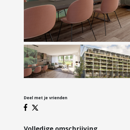
Hypotheken
Reviews
Hypotheekadvies
Hypotheek oversluiten
Hypotheek verhogen
Starterslening
Financiële check
Banken
Duurzame hypotheek
Deel met je vrienden
Vestigingen
Inloggen
Vestiging Nieuwegein
Vestiging Houten
Volledige omschrijving