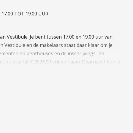
17:00 TOT 19:00 UUR
n Vestibule. Je bent tussen 17.00 en 19.00 uur van
n Vestibule en de makelaars staat daar klaar om je
tementen en penthouses en de inschrijvings- en
stibule vanaf € 359.500 vrij op naam. Daarnaast kun je
ee alvast de brochure, prijslijst en andere
bsite (vestibule-utrecht.nl) kun je je aanmelden voor
s te ondernemen. Het nieuwbouwproject heeft een
e Rijn aan, je zit dichtbij uitvalswegen en je hebt goede