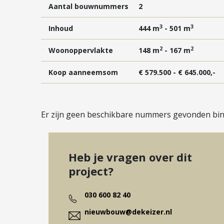
ov-aansluitingen. Binnen 15 minuten fiets je na
Aantal bouwnummers
2
wijk zelf vind je verrassend veel voorzieningen.
3
3
Inhoud
444 m
- 501 m
De hoogstaande kwaliteit en comfort waar Vestibu
2
2
Woonoppervlakte
148 m
- 167 m
verschillende type woningen. In Vestibule komt
penthouses in verschillende groottes.
Koop aanneemsom
€ 579.500 - € 645.000,-
De woningen in Vestibule zijn hoogwaardig afgewe
houten binnenkozijnen met stompe binnendeuren
parkeerplaats(en).
Er zijn geen beschikbare nummers gevonden binn
Heb je vragen over dit
project?
030 600 82 40
nieuwbouw@dekeizer.nl