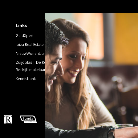
Schrijf je in voor 
Links
GeldXpert
Nieuwsbrief Nieuwbouw
Ibiza Real Estate BDK
NieuwWonenUtrecht
Emailadres:
Zuijdplas | De Keizer
Bedrijfsmakelaars
Kennisbank
Volg ons!