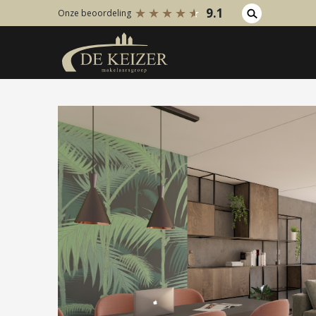
9.1
Onze beoordeling
Koopaanbod
Huuraanb
Bestaande bouw
Bestaan
Internationaal
Internati
Nieuwbouw
Nieuwbo
Bedrijfsaanbod
Bedrijfs