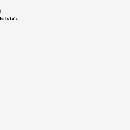
Leer ons kennen
Over Ons
le foto's
Ons Team
Vacatures
FAQ
Blog