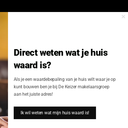
Cl
onze nieuwsbrief.
th
m
Nieuwsbrief Wonen enzo!
Direct weten wat je huis
Volledige Naam:
waard is?
Schrijf me nu in
Als je een waardebepaling van je huis wilt waar je op
kunt bouwen ben je bij De Keizer makelaarsgroep
aan het juiste adres!
Ik wil weten wat mijn huis waard is!