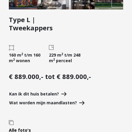
Diensten
Type L |
Kopen
Tweekappers
Verkopen
Huren
Verhuren
2
2
160 m
t/m 160
229 m
t/m 248
Taxeren
2
2
m
wonen
m
perceel
Verzekeren
€ 889.000,- tot € 889.000,-
Nieuwbouw
Projectontwikkelaars
Kan ik dit huis betalen?
Particulieren
Wat worden mijn maandlasten?
Hypotheken
Hypotheekadvies
Hypotheek oversluiten
Alle foto's