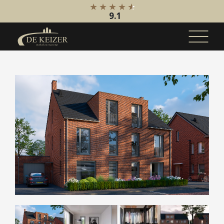
9.1
Koopaanbod
Bestaande bouw
Internationaal
Nieuwbouw
Bedrijfsaanbod
Huuraanbod
Bestaande bouw
Internationaal
Nieuwbouw
Bedrijfsaanbod