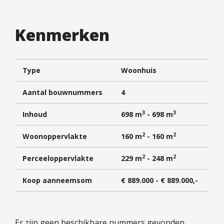
Vestigingen
Vestiging Nieuwegein
Kenmerken
Vestiging Houten
Vestiging Vleuten-De Meern en Leidsche Rijn
Vestiging Utrecht
Type
Woonhuis
Vestiging Vianen
Aantal bouwnummers
4
Vestiging Maarssen
3
3
Inhoud
698 m
- 698 m
Inloggen MOVE
2
2
Woonoppervlakte
160 m
- 160 m
2
2
Perceeloppervlakte
229 m
- 248 m
Koop aanneemsom
€ 889.000 - € 889.000,-
Er zijn geen beschikbare nummers gevonden