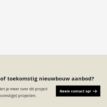
 woning geschikt voor uiteenlopende woonwensen,
ing, een centraal gelegen badkamer en een separaat
en aantrekkelijk penthouse voor wie exclusief wil wonen
n overmaat.
ct of toekomstig nieuwbouw aanbod?
en je meer over dit project
Neem contact op!
komstige) projecten.