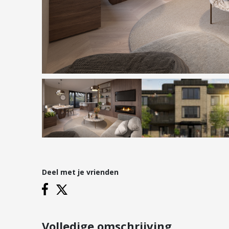
Hypotheken
Reviews
Hypotheekadvies
Hypotheek oversluiten
Hypotheek verhogen
Starterslening
Financiële check
Banken
Duurzame hypotheek
Deel met je vrienden
Vestigingen
Inloggen
Vestiging Nieuwegein
Vestiging Houten
Volledige omschrijving