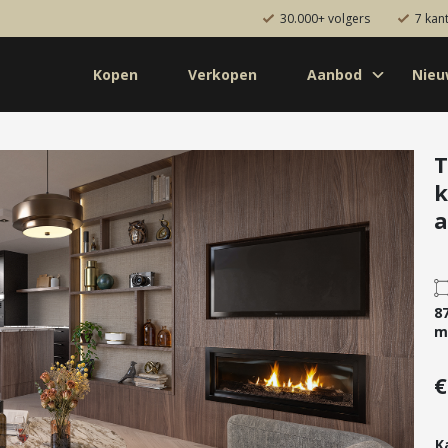
30.000+ volgers
7 kan
Kopen
Verkopen
Aanbod
Nie
Koop
Huur
Pro
od
Diensten
T
de bouw
Kopen
a
onaal
Verkopen
uw
Huren
aanbod
Verhuren
8
Taxeren
m
Verzekeren
€
K