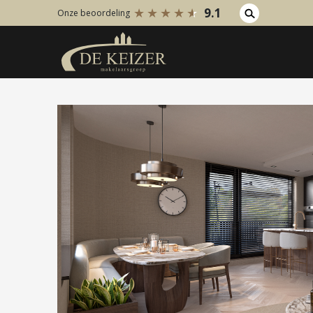
9.1
Onze beoordeling
Koopaanbod
Huuraanb
Bestaande bouw
Bestaan
Internationaal
Internati
Nieuwbouw
Nieuwbo
Bedrijfsaanbod
Bedrijfs