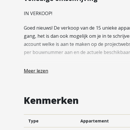
Vestiging Vleuten-De Meern en
Leidsche Rijn
IN VERKOOP!
Vestiging Utrecht
Goed nieuws! De verkoop van de 15 unieke appar
Vestiging Vianen
gang, het is dan ook mogelijk om je in te schri
Vestiging Maarssen
account welke is aan te maken op de projectwebsi
per bouwnummer aan en de actuele beschikbaar
—
Meer lezen
De Edison is een kleinschalig en onderscheide
Nieuwegein, waar robuuste architectuur en gr
Kenmerken
ronde bakstenen vormen verwijst subtiel naar het
groene, parkachtige omgeving. In totaal worde
gerealiseerd (energielabel A+++ tot A++++), wa
Type
Appartement
derde verdieping (extra privacy), afgewerkt in st