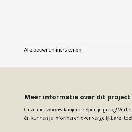
aan het dakterras. Twee slaapkamers maken de
zoals werken aan huis of logeren. Met een berg
toilet is het appartement praktisch ingericht. E
met buitenruimte, maar geen behoefte heeft aa
Alle bouwnummers tonen
Meer informatie over dit proje
Onze nieuwbouw kanjers helpen je graag! Vertell
én kunnen je informeren over vergelijkbare (toe