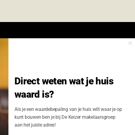
Cl
onze nieuwsbrief.
th
m
Nieuwsbrief Wonen enzo!
Direct weten wat je huis
Volledige Naam:
waard is?
Schrijf me nu in
Als je een waardebepaling van je huis wilt waar je op
kunt bouwen ben je bij De Keizer makelaarsgroep
aan het juiste adres!