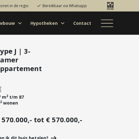
toren in de regio
Bereikbaar via Whatsapp
uwbouw
Hypotheken
Contact
Bestaande bouw
Particulieren
Hypotheekadvies
Bestaande bouw
Internationaal
jectontwikkelaars
Hypotheek
Nieuwbouw
Internationaal
Nieuwbouw
oversluiten
ype J | 3-
kamer
Bedrijfsaanbod
Nieuwbouw
Hypotheek
Projectontwikkelaars
verhogen
ppartement
Bedrijfsaanbod
Particulieren
Starterslening
Financiële check
2
7 m
t/m 87
Duurzame
2
wonen
hypotheek
Banken
 570.000,- tot € 570.000,-
an ik dit huis betalen?