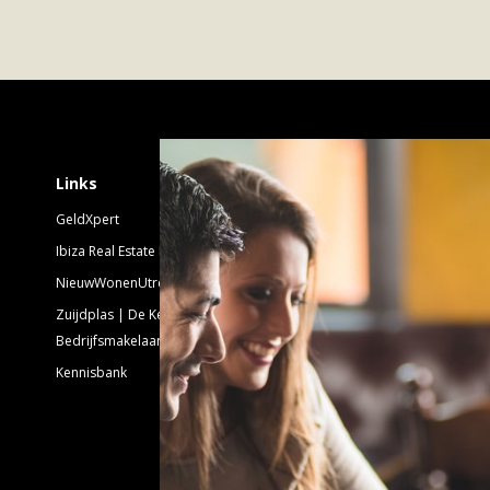
Schrijf je in voor 
Links
GeldXpert
Nieuwsbrief Nieuwbouw
Ibiza Real Estate BDK
NieuwWonenUtrecht
Emailadres:
Zuijdplas | De Keizer
Bedrijfsmakelaars
Kennisbank
Volg ons!