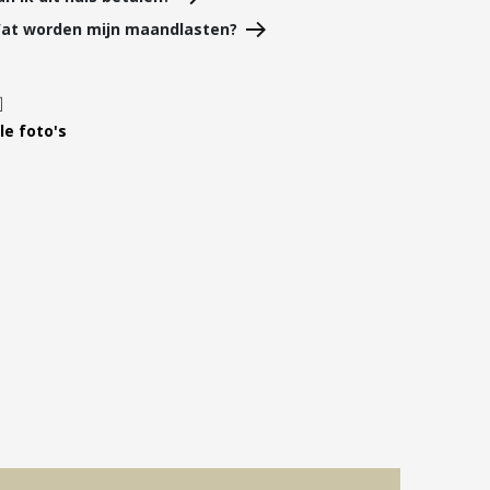
Leer ons kennen
at worden mijn maandlasten?
Over Ons
Ons Team
Vacatures
le foto's
FAQ
Blog