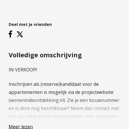
Hypotheek verhogen
Starterslening
Financiële check
Deel met je vrienden
Banken
Duurzame hypotheek
Reviews
Volledige omschrijving
Contact
IN VERKOOP!
Leer ons kennen
Inschrijven als (reserve)kandidaat voor de
Over Ons
appartementen is mogelijk via de projectwebsite
Ons Team
(wonenindeontdekking.nl). Zie je een bouwnummer
Vacatures
en is deze nog beschikbaar? Neem dan contact met
FAQ
ons op zodat wij het bouwnummer voor je kunnen
Blog
reserveren. Op de projectwebsite
Meer lezen