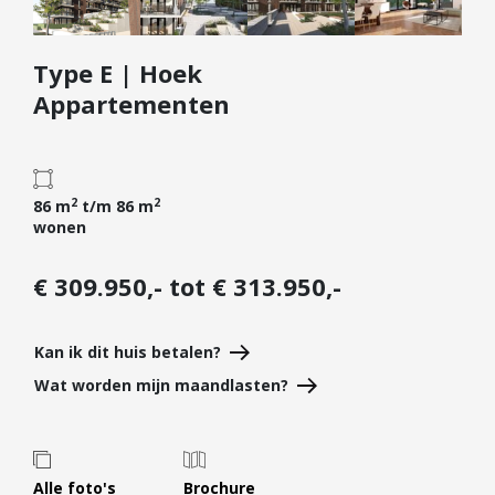
Diensten
Type E | Hoek
Kopen
Appartementen
Verkopen
Huren
Verhuren
2
2
86 m
t/m 86 m
Taxeren
wonen
Verzekeren
€ 309.950,- tot € 313.950,-
Nieuwbouw
Projectontwikkelaars
Kan ik dit huis betalen?
Particulieren
Wat worden mijn maandlasten?
Hypotheken
Hypotheekadvies
Hypotheek oversluiten
Alle foto's
Brochure