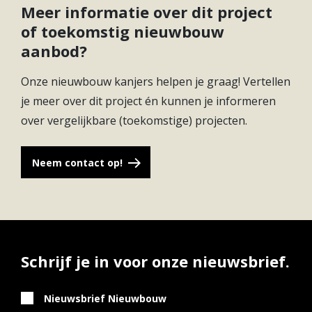
Meer informatie over dit project
opslag van energie als de overheid straks de
of toekomstig nieuwbouw
salderingsregeling afschaft.
aanbod?
Daarnaast zorgt geconditioneerde
Onze nieuwbouw kanjers helpen je graag! Vertellen
luchtverwarming ook bij een lagere temperatuur
je meer over dit project én kunnen je informeren
voor een comfortabele woning met frisse lucht.
over vergelijkbare (toekomstige) projecten.
Met dezelfde warmtepomp wordt de woning
gekoeld en wordt het warme water gemaakt.
Neem contact op!
Hierbij wordt niet gebruik gemaakt van de
buitenlucht of aardwarmte maar van de hogere
temperatuur uit de eigen woning.
Door deze slimme duurzame maatregelen heeft
deze woning zeer lage verbruikskosten en kunt u
Schrijf je in voor onze nieuwsbrief.
een aantrekkelijke groenhypotheek aanvragen met
lagere hypotheekrente.
Nieuwsbrief Nieuwbouw