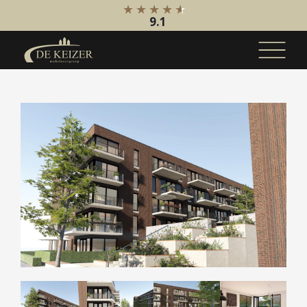
9.1
Koopaanbod
Bestaande bouw
Internationaal
Nieuwbouw
Bedrijfsaanbod
Huuraanbod
Bestaande bouw
Internationaal
Nieuwbouw
Bedrijfsaanbod