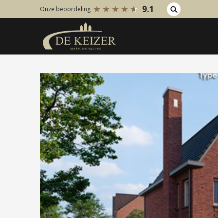
9.1
Onze beoordeling
Koopaanbod
Huuraanb
Bestaande bouw
Bestaan
Internationaal
Internati
Nieuwbouw
Nieuwbo
Bedrijfsaanbod
Bedrijfs