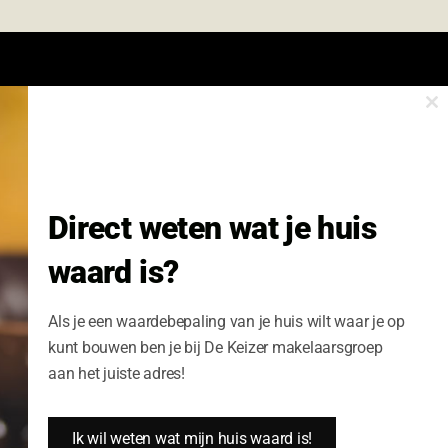
Cl
onze nieuwsbrief.
th
m
Nieuwsbrief Wonen enzo!
Direct weten wat je huis
Volledige Naam:
waard is?
Schrijf me nu in
Als je een waardebepaling van je huis wilt waar je op
kunt bouwen ben je bij De Keizer makelaarsgroep
aan het juiste adres!
Ik wil weten wat mijn huis waard is!