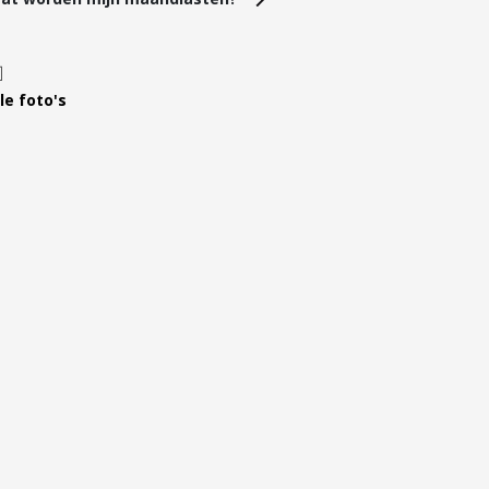
Leer ons kennen
Over Ons
Ons Team
le foto's
Vacatures
FAQ
Blog