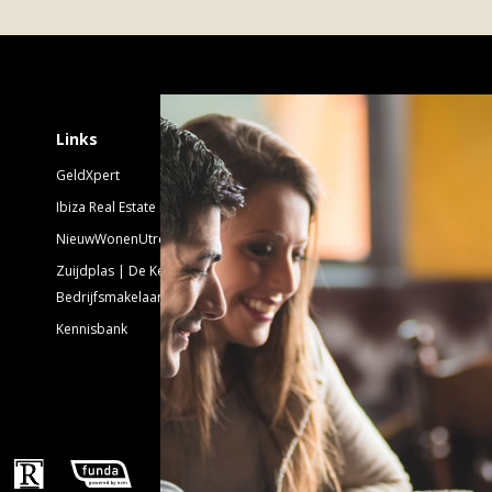
Schrijf je in voor 
Links
GeldXpert
Nieuwsbrief Nieuwbouw
Ibiza Real Estate BDK
NieuwWonenUtrecht
Emailadres:
Zuijdplas | De Keizer
Bedrijfsmakelaars
Kennisbank
Volg ons!