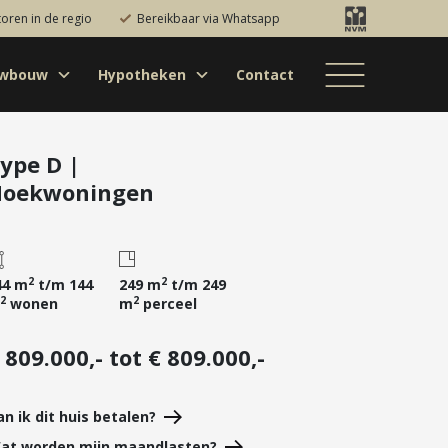
toren in de regio
Bereikbaar via Whatsapp
uwbouw
Hypotheken
Contact
Bestaande bouw
Particulieren
Hypotheekadvies
Bestaande bouw
Internationaal
jectontwikkelaars
Hypotheek
Nieuwbouw
Internationaal
Nieuwbouw
oversluiten
ype D |
oekwoningen
Bedrijfsaanbod
Nieuwbouw
Hypotheek
Projectontwikkelaars
verhogen
Bedrijfsaanbod
Particulieren
Starterslening
Financiële check
2
2
44 m
t/m 144
249 m
t/m 249
2
2
wonen
m
perceel
Duurzame
hypotheek
 809.000,- tot € 809.000,-
Banken
an ik dit huis betalen?
at worden mijn maandlasten?