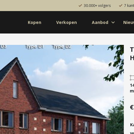
30.000+ volgers
7 kan
Kopen
Verkopen
Aanbod
Nie
Koop
Huur
Pro
od
Diensten
T
H
de bouw
Kopen
onaal
Verkopen
uw
Huren
1
aanbod
Verhuren
m
Taxeren
€
Verzekeren
K
W