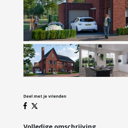
Hypotheken
Reviews
Hypotheekadvies
Hypotheek oversluiten
Hypotheek verhogen
Starterslening
Financiële check
Banken
Duurzame hypotheek
Deel met je vrienden
Vestigingen
Inloggen
Vestiging Nieuwegein
Vestiging Houten
Volledige omschrijving