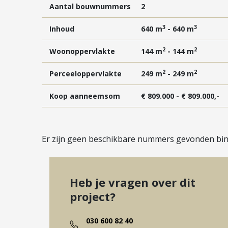
Aantal bouwnummers
2
3
3
Inhoud
640 m
- 640 m
2
2
Woonoppervlakte
144 m
- 144 m
2
2
Perceeloppervlakte
249 m
- 249 m
Koop aanneemsom
€ 809.000 - € 809.000,-
Er zijn geen beschikbare nummers gevonden binn
Heb je vragen over dit
project?
030 600 82 40