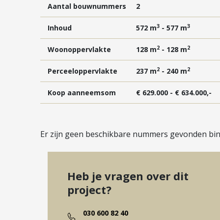
Aantal bouwnummers
2
3
3
Inhoud
572 m
- 577 m
2
2
Woonoppervlakte
128 m
- 128 m
2
2
Perceeloppervlakte
237 m
- 240 m
Koop aanneemsom
€ 629.000 - € 634.000,-
Er zijn geen beschikbare nummers gevonden binn
Heb je vragen over dit
project?
030 600 82 40