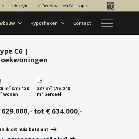
toren in de regio
Bereikbaar via Whatsapp
uwbouw
Hypotheken
Contact
Bestaande bouw
Particulieren
Hypotheekadvies
Bestaande bouw
Internationaal
jectontwikkelaars
Hypotheek
Nieuwbouw
Internationaal
Nieuwbouw
oversluiten
ype C6 |
oekwoningen
Bedrijfsaanbod
Nieuwbouw
Hypotheek
Projectontwikkelaars
verhogen
Bedrijfsaanbod
Particulieren
Starterslening
Financiële check
2
2
28 m
t/m 128
237 m
t/m 240
2
2
wonen
m
perceel
Duurzame
hypotheek
 629.000,- tot € 634.000,-
Banken
an ik dit huis betalen?
at worden mijn maandlasten?