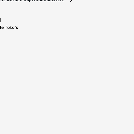
Leer ons kennen
Over Ons
Ons Team
le foto's
Vacatures
FAQ
Blog