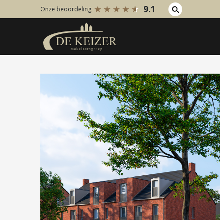
9.1
Onze beoordeling
Koopaanbod
Huuraanb
Bestaande bouw
Bestaan
Internationaal
Internati
Nieuwbouw
Nieuwbo
Bedrijfsaanbod
Bedrijfs