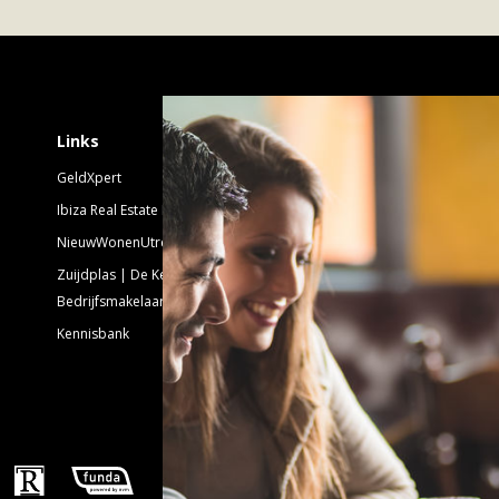
Schrijf je in voor 
Links
GeldXpert
Nieuwsbrief Nieuwbouw
Ibiza Real Estate BDK
NieuwWonenUtrecht
Emailadres:
Zuijdplas | De Keizer
Bedrijfsmakelaars
Kennisbank
Volg ons!