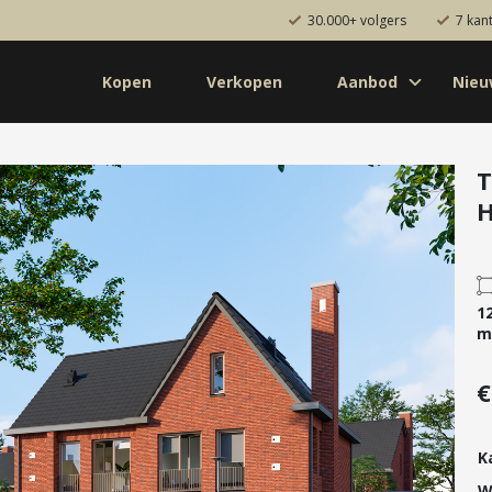
30.000+ volgers
7 kan
Kopen
Verkopen
Aanbod
Nie
Koop
Huur
Pro
od
Diensten
T
H
de bouw
Kopen
onaal
Verkopen
uw
Huren
1
aanbod
Verhuren
m
Taxeren
€
Verzekeren
K
W