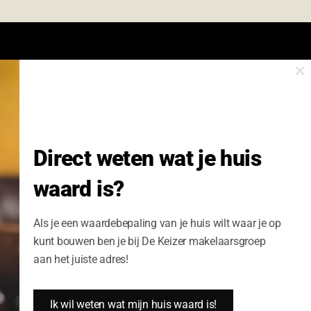
Cl
onze nieuwsbrief.
th
m
Nieuwsbrief Wonen enzo!
Direct weten wat je huis
Volledige Naam:
waard is?
Schrijf me nu in
Als je een waardebepaling van je huis wilt waar je op
kunt bouwen ben je bij De Keizer makelaarsgroep
aan het juiste adres!
Ik wil weten wat mijn huis waard is!