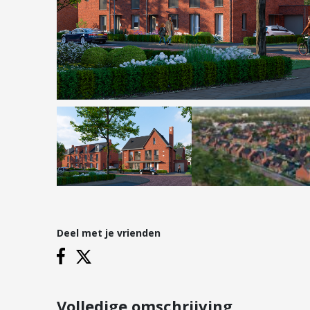
Hypotheken
Reviews
Hypotheekadvies
Hypotheek oversluiten
Hypotheek verhogen
Starterslening
Financiële check
Banken
Duurzame hypotheek
Deel met je vrienden
Vestigingen
Inloggen
Vestiging Nieuwegein
Vestiging Houten
Volledige omschrijving