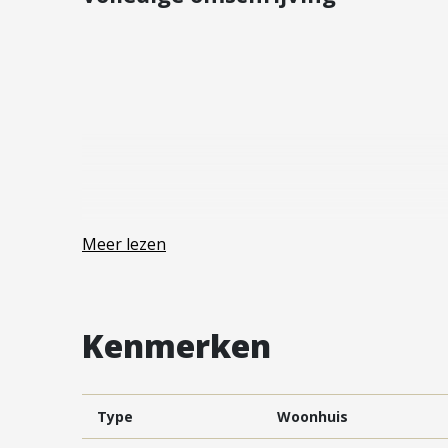
Vestiging Vleuten-De Meern en
Leidsche Rijn
Vestiging Utrecht
Vestiging Vianen
Vestiging Maarssen
Meer lezen
Kenmerken
Type
Woonhuis