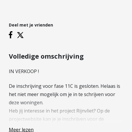
Hypotheek verhogen
Starterslening
Financiële check
Deel met je vrienden
Banken
Duurzame hypotheek
Reviews
Volledige omschrijving
Contact
IN VERKOOP !
Leer ons kennen
De inschrijving voor fase 11C is gesloten. Helaas is
Over Ons
het niet meer mogelijk om je in te schrijven voor
Ons Team
deze woningen.
Vacatures
Heb jij interesse in het project Rijnvliet? Op de
FAQ
projectwebsite kan je je inschrijven voor de
Blog
nieuwsbrief. Hiermee houden wij je de komende
Meer lezen