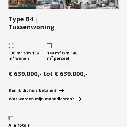
Diensten
Type B4 |
Kopen
Tussenwoning
Verkopen
Huren
Verhuren
2
2
136 m
t/m 136
140 m
t/m 140
Taxeren
2
2
m
wonen
m
perceel
Verzekeren
€ 639.000,- tot € 639.000,-
Nieuwbouw
Projectontwikkelaars
Kan ik dit huis betalen?
Particulieren
Wat worden mijn maandlasten?
Hypotheken
Hypotheekadvies
Hypotheek oversluiten
Alle foto's