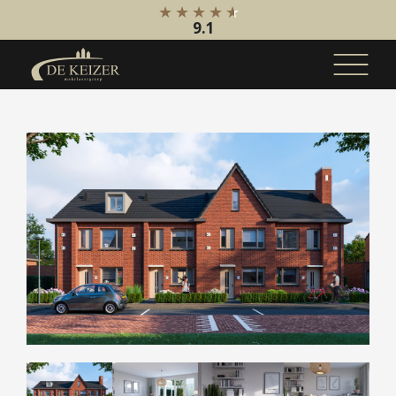
9.1
Koopaanbod
Bestaande bouw
Internationaal
Nieuwbouw
Bedrijfsaanbod
Huuraanbod
Bestaande bouw
Internationaal
Nieuwbouw
Bedrijfsaanbod