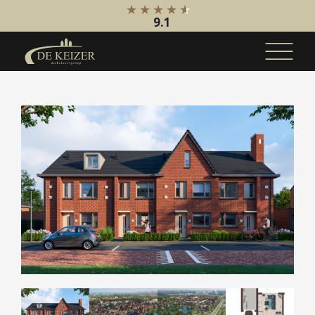
9.1
Koopaanbod
Bestaande bouw
Internationaal
Nieuwbouw
Bedrijfsaanbod
Huuraanbod
Bestaande bouw
Internationaal
Nieuwbouw
Bedrijfsaanbod