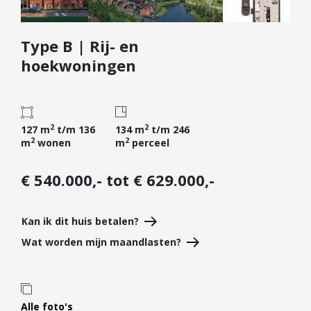
Diensten
Type B | Rij- en
Kopen
hoekwoningen
Verkopen
Huren
Verhuren
2
2
127 m
t/m 136
134 m
t/m 246
Taxeren
2
2
m
wonen
m
perceel
Verzekeren
€ 540.000,- tot € 629.000,-
Nieuwbouw
Projectontwikkelaars
Kan ik dit huis betalen?
Particulieren
Wat worden mijn maandlasten?
Hypotheken
Hypotheekadvies
Hypotheek oversluiten
Alle foto's