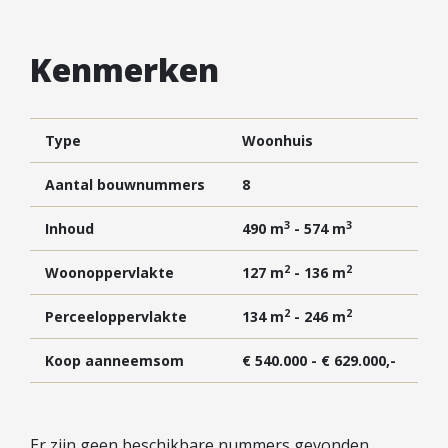
Vestigingen
Vestiging Nieuwegein
Kenmerken
Vestiging Houten
Vestiging Vleuten-De Meern en Leidsche Rijn
Vestiging Utrecht
Type
Woonhuis
Vestiging Vianen
Aantal bouwnummers
8
Vestiging Maarssen
3
3
Inhoud
490 m
- 574 m
Inloggen MOVE
2
2
Woonoppervlakte
127 m
- 136 m
2
2
Perceeloppervlakte
134 m
- 246 m
Koop aanneemsom
€ 540.000 - € 629.000,-
Er zijn geen beschikbare nummers gevonden