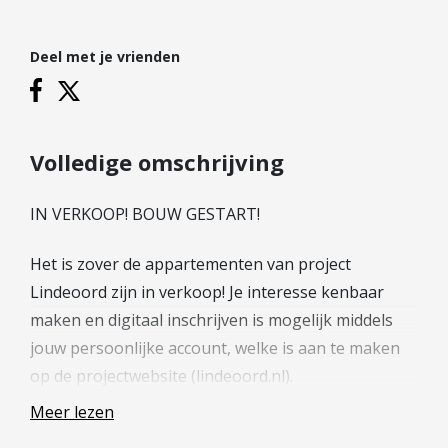
Hypotheek verhogen
Starterslening
Deel met je vrienden
Financiële check
Banken
Duurzame hypotheek
Volledige omschrijving
Reviews
IN VERKOOP! BOUW GESTART!
Contact
Het is zover de appartementen van project
Leer ons kennen
Lindeoord zijn in verkoop! Je interesse kenbaar
Over Ons
maken en digitaal inschrijven is mogelijk middels
Ons Team
jouw persoonlijke account, welke is aan te maken
Vacatures
op de projectwebsite (lindeoord.nl).
FAQ
Meer lezen
Blog
—