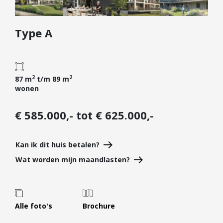
Diensten
Type A
Kopen
Verkopen
Huren
2
2
Verhuren
87 m
t/m 89 m
wonen
Taxeren
Verzekeren
€ 585.000,- tot € 625.000,-
Nieuwbouw
Kan ik dit huis betalen?
Projectontwikkelaars
Wat worden mijn maandlasten?
Particulieren
Hypotheken
Hypotheekadvies
Alle foto's
Brochure
Hypotheek oversluiten