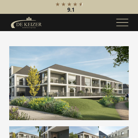
9.1
Koopaanbod
Bestaande bouw
Internationaal
Nieuwbouw
Bedrijfsaanbod
Huuraanbod
Bestaande bouw
Internationaal
Nieuwbouw
Bedrijfsaanbod