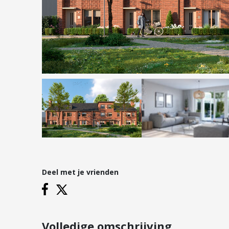
Hypotheken
Reviews
Hypotheekadvies
Hypotheek oversluiten
Hypotheek verhogen
Starterslening
Financiële check
Banken
Duurzame hypotheek
Deel met je vrienden
Vestigingen
Inloggen
Vestiging Nieuwegein
Vestiging Houten
Volledige omschrijving