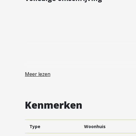
Vestiging Vleuten-De Meern en
Leidsche Rijn
Vestiging Utrecht
Vestiging Vianen
Vestiging Maarssen
Meer lezen
Kenmerken
Type
Woonhuis