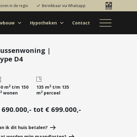
toren in de regio
Bereikbaar via Whatsapp
uwbouw
Hypotheken
Contact
Bestaande bouw
Particulieren
Hypotheekadvies
Bestaande bouw
Internationaal
jectontwikkelaars
Hypotheek
Nieuwbouw
Internationaal
Nieuwbouw
oversluiten
ussenwoning |
ype D4
Bedrijfsaanbod
Nieuwbouw
Hypotheek
Projectontwikkelaars
verhogen
Bedrijfsaanbod
Particulieren
Starterslening
Financiële check
2
2
50 m
t/m 150
135 m
t/m 135
2
2
wonen
m
perceel
Duurzame
hypotheek
 690.000,- tot € 699.000,-
Banken
an ik dit huis betalen?
at worden mijn maandlasten?