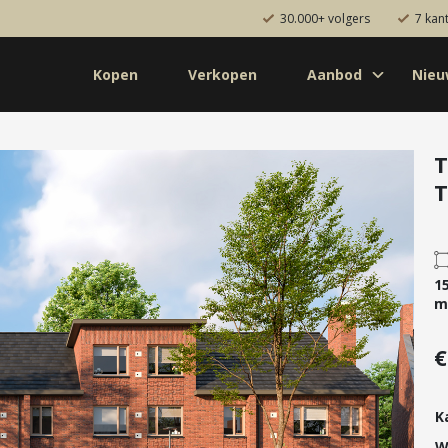
30.000+ volgers
7 kan
Kopen
Verkopen
Aanbod
Nie
Koop
Huur
Pro
od
Diensten
T
T
de bouw
Kopen
onaal
Verkopen
uw
Huren
1
aanbod
Verhuren
m
Taxeren
€
Verzekeren
K
W