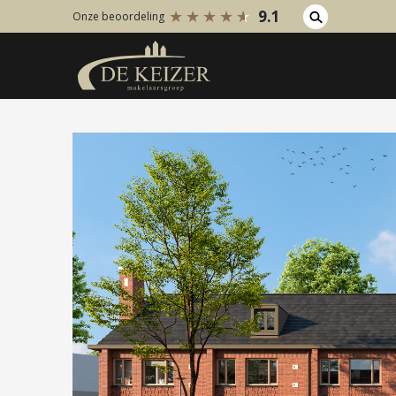
9.1
Onze beoordeling
Koopaanbod
Huuraanb
Bestaande bouw
Bestaan
Internationaal
Internati
Nieuwbouw
Nieuwbo
Bedrijfsaanbod
Bedrijfs