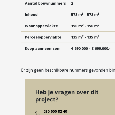
Aantal bouwnummers
2
3
3
Inhoud
578 m
- 578 m
2
2
Woonoppervlakte
150 m
- 150 m
2
2
Perceeloppervlakte
135 m
- 135 m
Koop aanneemsom
€ 690.000 - € 699.000,-
Er zijn geen beschikbare nummers gevonden binn
Heb je vragen over dit
project?
030 600 82 40