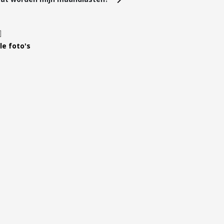
Leer ons kennen
Over Ons
Ons Team
le foto's
Vacatures
FAQ
Blog