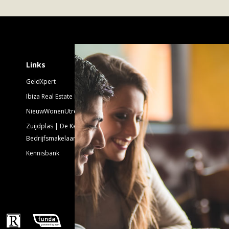
Schrijf je in voor 
Links
GeldXpert
Nieuwsbrief Nieuwbouw
Ibiza Real Estate BDK
NieuwWonenUtrecht
Emailadres:
Zuijdplas | De Keizer
Bedrijfsmakelaars
Kennisbank
Volg ons!