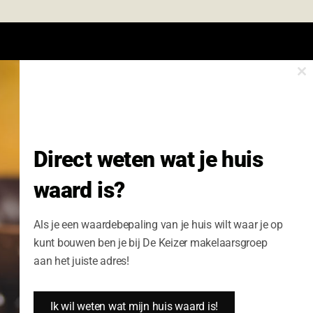
Cl
onze nieuwsbrief.
th
m
Nieuwsbrief Wonen enzo!
Direct weten wat je huis
Volledige Naam:
waard is?
Schrijf me nu in
Als je een waardebepaling van je huis wilt waar je op
kunt bouwen ben je bij De Keizer makelaarsgroep
aan het juiste adres!
Ik wil weten wat mijn huis waard is!