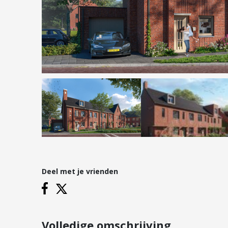
Hypotheken
Reviews
Hypotheekadvies
Hypotheek oversluiten
Hypotheek verhogen
Starterslening
Financiële check
Banken
Duurzame hypotheek
Deel met je vrienden
Vestigingen
Inloggen
Vestiging Nieuwegein
Vestiging Houten
Volledige omschrijving