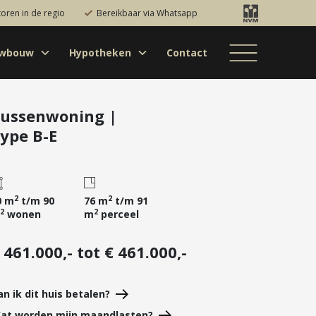
toren in de regio
Bereikbaar via Whatsapp
uwbouw
Hypotheken
Contact
Bestaande bouw
Particulieren
Hypotheekadvies
Bestaande bouw
Internationaal
jectontwikkelaars
Hypotheek
Nieuwbouw
Internationaal
Nieuwbouw
oversluiten
ussenwoning |
ype B-E
Bedrijfsaanbod
Nieuwbouw
Hypotheek
Projectontwikkelaars
verhogen
Bedrijfsaanbod
Particulieren
Starterslening
Financiële check
2
2
0 m
t/m 90
76 m
t/m 91
2
2
wonen
m
perceel
Duurzame
hypotheek
 461.000,- tot € 461.000,-
Banken
an ik dit huis betalen?
at worden mijn maandlasten?