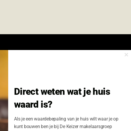
Cl
onze nieuwsbrief.
th
m
Nieuwsbrief Wonen enzo!
Direct weten wat je huis
Volledige Naam:
waard is?
Schrijf me nu in
Als je een waardebepaling van je huis wilt waar je op
kunt bouwen ben je bij De Keizer makelaarsgroep