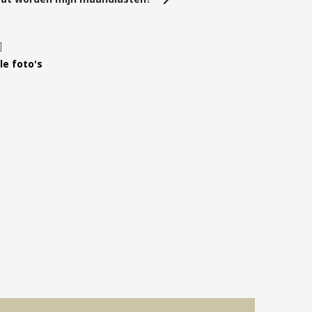
Leer ons kennen
Over Ons
Ons Team
le foto's
Vacatures
FAQ
Blog