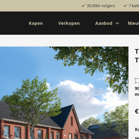
30.000+ volgers
7 kan
Kopen
Verkopen
Aanbod
Nie
Koop
Huur
Pro
od
Diensten
T
T
de bouw
Kopen
onaal
Verkopen
uw
Huren
9
aanbod
Verhuren
m
Taxeren
€
Verzekeren
K
W