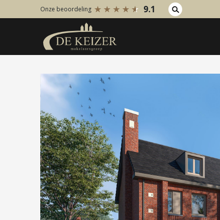
9.1
Onze beoordeling
Koopaanbod
Huuraanb
Bestaande bouw
Bestaan
Internationaal
Internati
Nieuwbouw
Nieuwbo
Bedrijfsaanbod
Bedrijfs