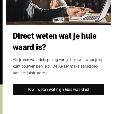
GeldXpert
Ibiza Real Estate BDK
NieuwWonenUtrecht
Zuijdplas | De Keizer
Bedrijfsmakelaars
Direct weten wat je huis
Kennisbank
waard is?
Als je een waardebepaling van je huis wilt waar je op
kunt bouwen ben je bij De Keizer makelaarsgroep
aan het juiste adres!
Ik wil weten wat mijn huis waard is!
Deze website gebruikt cookies om u de beste gebruikers ervaring
te garanderen.
© De Keizer Makelaarsgroep - design en website door
Cookie Instellingen
Alle cookies accepteren
Fundament All Media