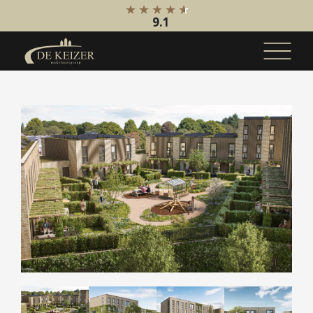
9.1
Koopaanbod
Bestaande bouw
Internationaal
Nieuwbouw
Bedrijfsaanbod
Huuraanbod
Bestaande bouw
Internationaal
Nieuwbouw
Bedrijfsaanbod