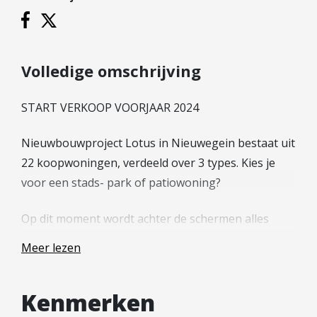
Hypotheek verhogen
Starterslening
Financiële check
Volledige omschrijving
Banken
Duurzame hypotheek
START VERKOOP VOORJAAR 2024
Reviews
Nieuwbouwproject Lotus in Nieuwegein bestaat uit
Contact
22 koopwoningen, verdeeld over 3 types. Kies je
voor een stads- park of patiowoning?
Leer ons kennen
Over Ons
Op dit moment wordt achter de schermen alles
Ons Team
voorbereid om in verkoop te gaan. Naar
Meer lezen
Vacatures
verwachting start de verkoop in het voorjaar van
FAQ
2024. Je interesse kenbaar maken om op de hoogte
Kenmerken
te blijven is mogelijk door je aan te melden via de
Blog