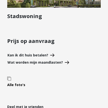
Diensten
Stadswoning
Kopen
Verkopen
Huren
Verhuren
Prijs op aanvraag
Taxeren
Verzekeren
Kan ik dit huis betalen?
Wat worden mijn maandlasten?
Nieuwbouw
Projectontwikkelaars
Particulieren
Alle foto's
Hypotheken
Hypotheekadvies
Hypotheek oversluiten
Deel met je vrienden