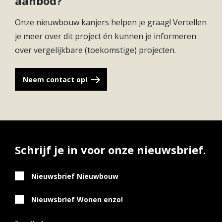
aanbod?
Onze nieuwbouw kanjers helpen je graag! Vertellen
€
2
57
Verkocht
112 m
4
654.000,-
je meer over dit project én kunnen je informeren
over vergelijkbare (toekomstige) projecten.
€
2
60
Verkocht
112 m
4
660.000,-
Neem contact op!
€
2
67
Verkocht
112 m
4
651.000,-
€
2
66
Verkocht
112 m
4
651.000,-
Schrijf je in voor onze nieuwsbrief.
€
2
64
Verkocht
112 m
4
Nieuwsbrief Nieuwbouw
649.000,-
Nieuwsbrief Wonen enzo!
€
2
65
Verkocht
112 m
4
649.000,-