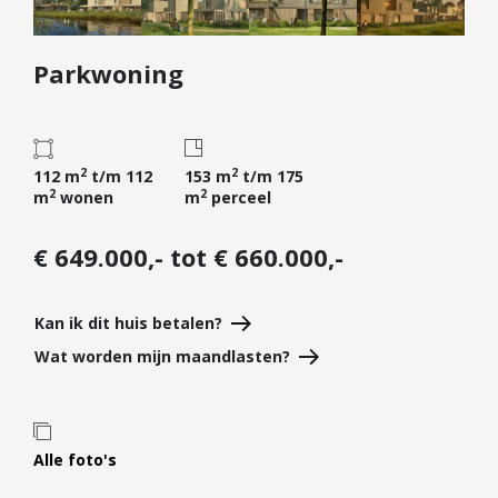
Diensten
Parkwoning
Kopen
Verkopen
Huren
2
2
Verhuren
112 m
t/m 112
153 m
t/m 175
2
2
m
wonen
m
perceel
Taxeren
Verzekeren
€ 649.000,- tot € 660.000,-
Nieuwbouw
Kan ik dit huis betalen?
Projectontwikkelaars
Wat worden mijn maandlasten?
Particulieren
Hypotheken
Hypotheekadvies
Alle foto's
Hypotheek oversluiten