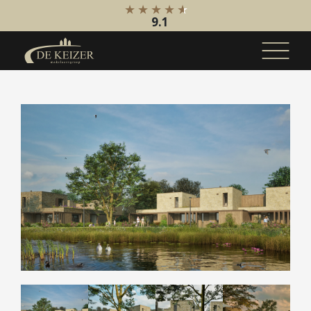
9.1
Koopaanbod
Bestaande bouw
Internationaal
Nieuwbouw
Bedrijfsaanbod
Huuraanbod
Bestaande bouw
Internationaal
Nieuwbouw
Bedrijfsaanbod