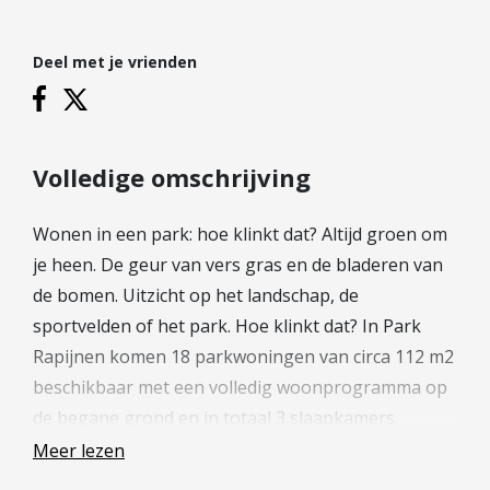
Hypotheek verhogen
Starterslening
Deel met je vrienden
Financiële check
Banken
Duurzame hypotheek
Volledige omschrijving
Reviews
Wonen in een park: hoe klinkt dat? Altijd groen om
Contact
je heen. De geur van vers gras en de bladeren van
de bomen. Uitzicht op het landschap, de
Leer ons kennen
sportvelden of het park. Hoe klinkt dat? In Park
Over Ons
Rapijnen komen 18 parkwoningen van circa 112 m2
Ons Team
beschikbaar met een volledig woonprogramma op
Vacatures
de begane grond en in totaal 3 slaapkamers.
FAQ
Omringd door wandelpaden! Hier geniet je in een
Meer lezen
Blog
luie stoel met een drankje en een goed boek op je