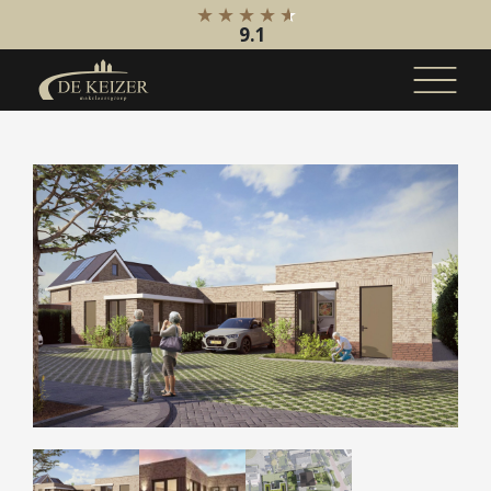
9.1
Koopaanbod
Bestaande bouw
Internationaal
Nieuwbouw
Bedrijfsaanbod
Huuraanbod
Bestaande bouw
Internationaal
Nieuwbouw
Bedrijfsaanbod