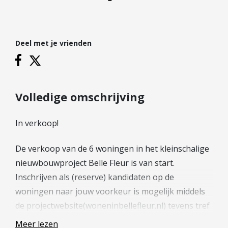
Hypotheek verhogen
Starterslening
Financiële check
Deel met je vrienden
Banken
Duurzame hypotheek
Reviews
Volledige omschrijving
Contact
In verkoop!
Leer ons kennen
De verkoop van de 6 woningen in het kleinschalige
Over Ons
nieuwbouwproject Belle Fleur is van start.
Ons Team
Inschrijven als (reserve) kandidaten op de
Vacatures
woningen naar jouw voorkeur is mogelijk middels
FAQ
de projectwebsite(woneninbellefleur.nl) tevens tref
Blog
je daar alle informatie over de woningen,
Meer lezen