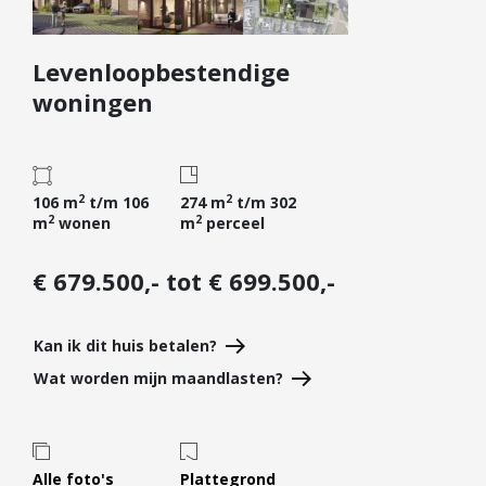
Diensten
Levenloopbestendige
Kopen
woningen
Verkopen
Huren
Verhuren
2
2
106 m
t/m 106
274 m
t/m 302
Taxeren
2
2
m
wonen
m
perceel
Verzekeren
€ 679.500,- tot € 699.500,-
Nieuwbouw
Projectontwikkelaars
Kan ik dit huis betalen?
Particulieren
Wat worden mijn maandlasten?
Hypotheken
Hypotheekadvies
Hypotheek oversluiten
Alle foto's
Plattegrond